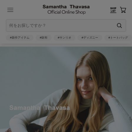
#新作アイテム
#財布
#サンリオ
#ディズニー
#トートバッグ