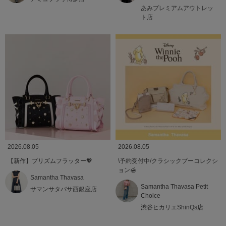
あみプレミアムアウトレッ
ト店
2026.08.05
2026.08.05
【新作】プリズムフラッター💖
\予約受付中/クラシックプーコレクシ
ョン🍯
Samantha Thavasa
Samantha Thavasa Petit
サマンサタバサ西銀座店
Choice
渋谷ヒカリエShinQs店