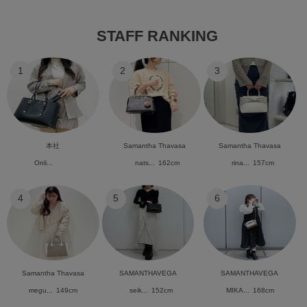
STAFF RANKING
1
2
3
本社
Samantha Thavasa
Samantha Thavasa
Onli...
nats...
162cm
rina...
157cm
4
5
6
Samantha Thavasa
SAMANTHAVEGA
SAMANTHAVEGA
megu...
149cm
seik...
152cm
MIKA...
168cm