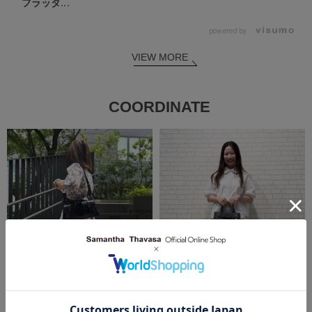
フラッタ...
powered by
VIEW MORE
COORDINATE