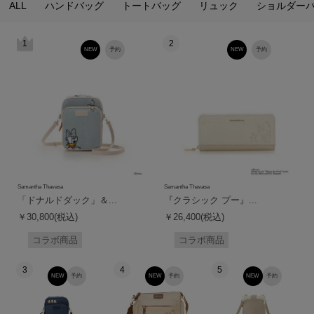
ALL
ハンドバッグ
トートバッグ
リュック
ショルダー
1
2
NEW
予約
NEW
予約
Samantha Thavasa
Samantha Thavasa
「ドナルドダック」＆...
『クラシック プー』...
￥30,800(税込)
￥26,400(税込)
コラボ商品
コラボ商品
3
4
5
NEW
予約
NEW
予約
NEW
予約