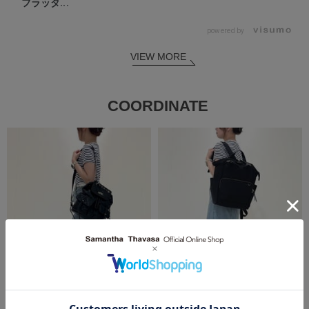
フラッタ...
powered by
VIEW MORE
COORDINATE