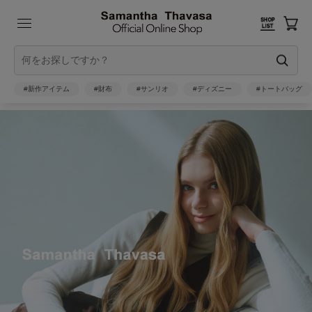
#新作アイテム
#財布
#サンリオ
#ディズニー
#トートバッグ