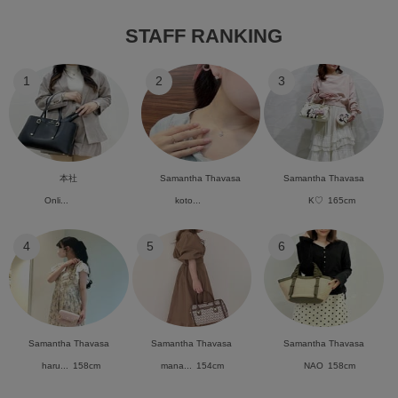
STAFF RANKING
1
2
3
本社
Samantha Thavasa
Samantha Thavasa
Onli...
koto...
K♡
165cm
4
5
6
Samantha Thavasa
Samantha Thavasa
Samantha Thavasa
haru...
158cm
mana...
154cm
NAO
158cm