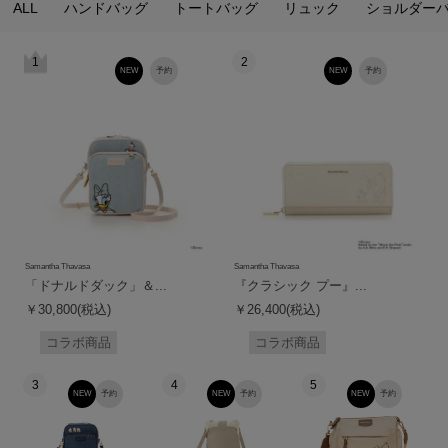
ALL
ハンドバッグ
トートバッグ
リュック
ショルダー
1
2
NEW
予約
NEW
予約
Samantha Thavasa
Samantha Thavasa
「ドナルドダック」＆...
『クラシック プー』...
￥30,800(税込)
￥26,400(税込)
コラボ商品
コラボ商品
3
4
5
NEW
予約
NEW
予約
NEW
予約