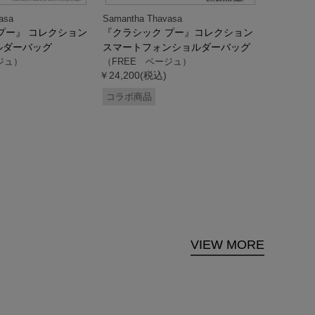
asa
Samantha Thavasa
Samantha
プー』 コレクション
『クラシック プー』コレクション
「ドナル
ルダーバッグ
スマートフォンショルダーバッグ
ダック」
ジュ）
（FREE ベージュ）
ス調ハン
￥24,200(税込)
ク）
（FREE
コラボ商品
￥33,000
コラボ商
VIEW MORE