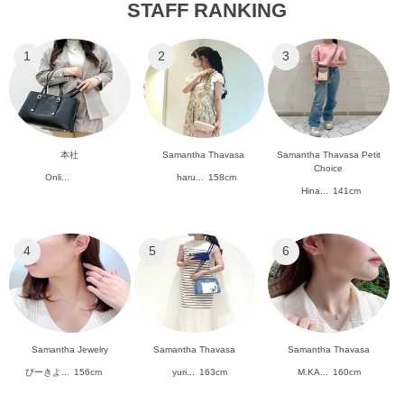
STAFF RANKING
1
2
3
本社
Samantha Thavasa
Samantha Thavasa Petit
Choice
Onli...
haru...
158cm
Hina...
141cm
4
5
6
Samantha Jewelry
Samantha Thavasa
Samantha Thavasa
ぴーきよ...
156cm
yuri...
163cm
M.KA...
160cm