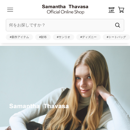
#新作アイテム
#財布
#サンリオ
#ディズニー
#トートバッグ