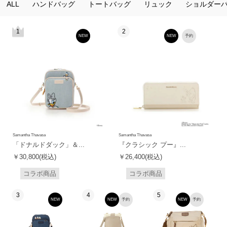
ALL
ハンドバッグ
トートバッグ
リュック
ショルダー
1
2
NEW
NEW
予約
Samantha Thavasa
Samantha Thavasa
「ドナルドダック」＆...
『クラシック プー』...
￥30,800(税込)
￥26,400(税込)
コラボ商品
コラボ商品
3
4
5
NEW
NEW
予約
NEW
予約