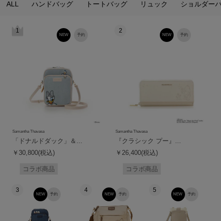
ALL
ハンドバッグ
トートバッグ
リュック
ショルダー
1
2
NEW
予約
NEW
予約
Samantha Thavasa
Samantha Thavasa
「ドナルドダック」＆...
『クラシック プー』...
￥30,800(税込)
￥26,400(税込)
コラボ商品
コラボ商品
3
4
5
NEW
予約
NEW
予約
NEW
予約