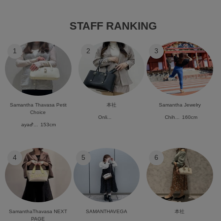
STAFF RANKING
1
2
3
Samantha Thavasa Petit
本社
Samantha Jewelry
Choice
Onli...
Chih...
160cm
ayaᕷ...
153cm
4
5
6
SamanthaThavasa NEXT
SAMANTHAVEGA
本社
PAGE