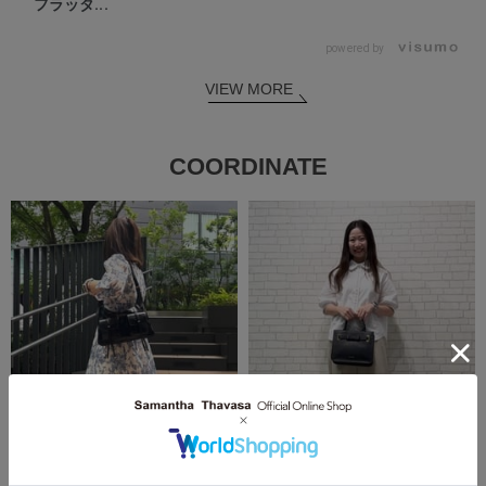
フラッタ...
powered by
VIEW MORE
COORDINATE