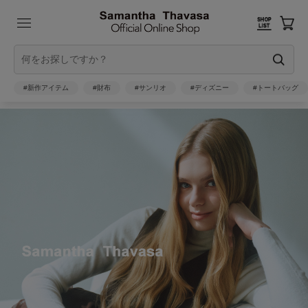
#新作アイテム
#財布
#サンリオ
#ディズニー
#トートバッグ