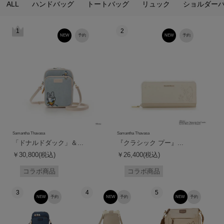
ALL
ハンドバッグ
トートバッグ
リュック
ショルダー
1
2
NEW
予約
NEW
予約
Samantha Thavasa
Samantha Thavasa
「ドナルドダック」＆...
『クラシック プー』...
￥30,800(税込)
￥26,400(税込)
コラボ商品
コラボ商品
3
4
5
NEW
予約
NEW
予約
NEW
予約