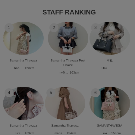
STAFF RANKING
1
2
3
Samantha Thavasa
Samantha Thavasa Petit
本社
Choice
haru...
158cm
Onli...
my☪︎...
163cm
4
5
6
Samantha Thavasa
Samantha Thavasa
SAMANTHAVEGA
Lica...
169cm
mana...
154cm
𝒎𝒂...
158cm