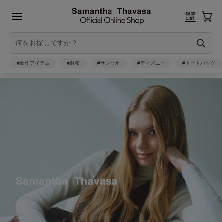
#新作アイテム
#財布
#サンリオ
#ディズニー
#トートバッグ