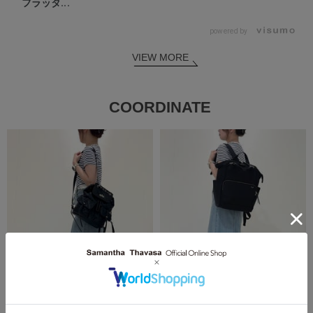
フラッタ...
powered by
VIEW MORE
COORDINATE