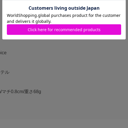
ice
ステル
/マチ0.8cm/重さ68g