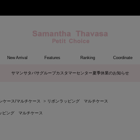
New Arrival
Features
Ranking
Coordinate
ET
M
ER
G
トートバッグ/ブリーフ
ショルダーバッグ/ミニバッグ
ボストンバッグ
リュック/バックパック
ボディバッグ/ウエストポーチ
バッグその他
ケアアイテム
長財布
中財布
折財布/ミニ財布
コインケース/マルチケース
財布・小物その他
ポーチ
カードケース/名刺入れ
キーケース
パスケース
モバイルグッズ
ファスナートップチャーム
バッグチャーム
チャームその他
ウォレット&スマホショルダーバッ
ケース/ポーチその他
ケース/ポーチ
バッグ
チャーム
財布/小物
その他
サマンサタバサグループカスタマーセンター夏季休業のお知らせ
グ
ンケース/マルチケース
>
リボンラッピング マルチケース
ッピング マルチケース