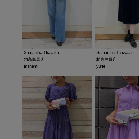
Samantha Thavasa
Samantha Thavasa
柏高島屋店
柏高島屋店
manami
yurie