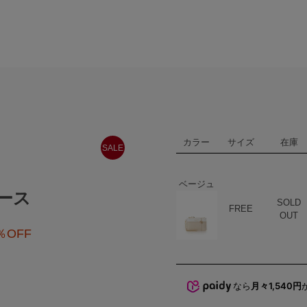
カラー
サイズ
在庫
SALE
ベージュ
ース
SOLD
ハート
商品在庫
FREE
OUT
％OFF
なら
月々1,540円