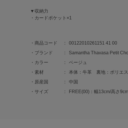
▼収納力
・カードポケット×1
商品コード
00122010261151 41 00
ブランド
Samantha Thavasa Petit Cho
カラー
ベージュ
素材
本体：牛革 裏地：ポリエ
原産国
中国
サイズ
FREE(00)：幅13cm/高さ9cm