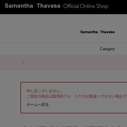
Category
ファッシ
ケース 
アク
ブレ
ネッ
イヤ
イヤ
財布
チ
ア
ト
バ
リ
ピ
申し訳ございません。
ご指定の商品は販売終了か、ただ今お取扱いできない商品で
ホームへ戻る