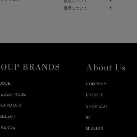
配送について
Paidy（翌月払い）、
ご注文商品は、佐川急便にてご注文毎
返品について
amazon payをご利用いただけます。
（一部地域については佐川急便以外の
以下の各号の場合に限り受け付けるもの
ございます。）
絡いただいた場合、
通常はご注文日の翌日以降、3日程度で
返品もしくは交換をお受けします。（
お届けまでの日数はお届け先住所によ
購入者様への返金となります。）
また、天候や道路状況により、指定日
商品が不良品であった場合
ざいますので
ご注文内容と異なる商品が到着した場
あらかじめご了承ください。
配送中に商品が破損した場合
アパレル商品（衣料品） ※交換不可
HOUSE
COMPANY
NEDESTROSE
PROFILE
KA FUTATA
SHOP LIST
 SELECT
IR
ERENCE
MISSION