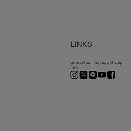
LINKS
Samantha Thavasa Group
Info.
ニ決済（前払い）、