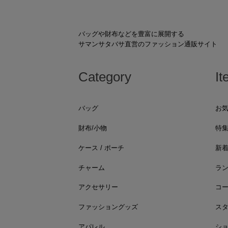
バッグや財布などを豊富に展開する
サマンサタバサ直営のファッション通販サイト
Category
It
バッグ
お
財布/小物
特
ケース / ポーチ
新
チャーム
ラ
アクセサリー
コ
ファッショングッズ
ス
アパレル
シ