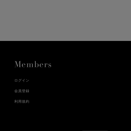
に、配送いたします。
配送業者となる場合が
とし、8日以内にご連
詳しくはこちら
お届けいたします。
プレゼントの場合はご
って異なります。
時に届かない場合もご
合
詳しくはこちら
詳しくはこちら
ログイン
会員登録
利用規約