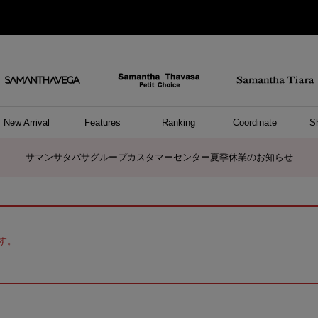
New Arrival
Features
Ranking
Coordinate
S
ョングッズ
/ ポーチ
セサリー
スレット
クレス
リング
ーカフ
/小物
ャーム
パレル
ップス
ッグ
ング
アス
ハンドバッグ
トートバッグ
ショルダーバッグ
ボストンバッグ
リュック/バックパック
ボディバッグ/ウエストポーチ
ウォレットショルダーバッグ
ミニバッグ
キャリーバッグ/スポーツバッグ
パソコンケース/パソコンバッグ
A4対応/通勤通学バッグ
ケアアイテム
バッグその他
長財布
折財布/ミニ財布
コインケース/マルチケース
財布/小物その他
ポーチ
カードケース/名刺入れ
キーケース
パスケース
モバイルグッズ
フラグメントケース
ケース/ポーチその他
ファスナートップチャーム
バッグチャーム
チャームその他
リング
ネックレス
ピアス
イヤリング
イヤーカフ
ブレスレット/バングル
アンクレット
時計
アクセサリーその他
帽子
レッグウェア
ストール
Tシャツ
ネクタイ
傘
アンダーウェア/ソックス
ファッショングッズその他
トップス
ボトム
ワンピース
ジャケット/アウター
ファッショングッズ
アパレルその他
雑貨/インテリア
ホビー/ステーショナリー
雑貨/インテリアその他
ポロシャツ(半袖)
ポロシャツ(長袖)
プルオーバー
パーカー
セーター/ベスト
ワンピース
トップスその他
リング
ピンキーリング
ペアリング
ネックレス
ペアネックレス
サマンサタバサグループカスタマーセンター夏季休業のお知らせ
す。