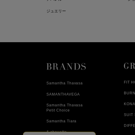
ジュエリー
FIT 
Samantha Thavasa
BUR
SAMANTHAVEGA
KONA
Samantha Thavasa
Petit Choice
SUIT
Samantha Tiara
DIFF
& chouette