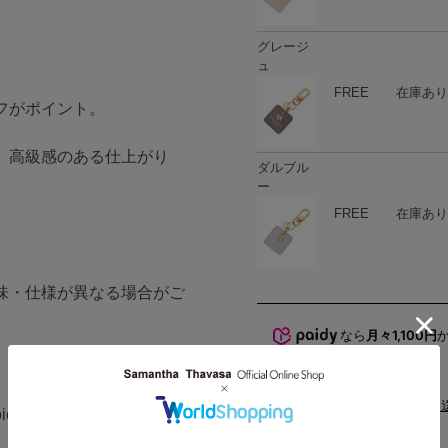
グレージ
ュ
ハート
商品在庫
FREE
在庫あり
フがポイント。
、高級感のある仕上がり
ダルブル
ー
ハート
商品在庫
FREE
在庫あり
味・仕様が異なる場合がご
なら
月々1,100円
配送と
ice