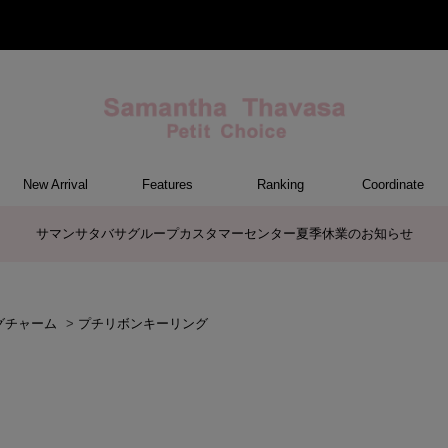
New Arrival
Features
Ranking
Coordinate
ET
M
ER
G
トートバッグ/ブリーフ
ショルダーバッグ/ミニバッグ
ボストンバッグ
リュック/バックパック
ボディバッグ/ウエストポーチ
バッグその他
ケアアイテム
長財布
中財布
折財布/ミニ財布
コインケース/マルチケース
財布・小物その他
ポーチ
カードケース/名刺入れ
キーケース
パスケース
モバイルグッズ
ファスナートップチャーム
バッグチャーム
チャームその他
ウォレット&スマホショルダーバッ
ケース/ポーチその他
ケース/ポーチ
バッグ
チャーム
財布/小物
その他
サマンサタバサグループカスタマーセンター夏季休業のお知らせ
グ
グチャーム
>
プチリボンキーリング