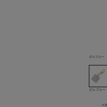
ダルブルー
オフホワイ
ピンク
グレージュ
ダルブルー
※