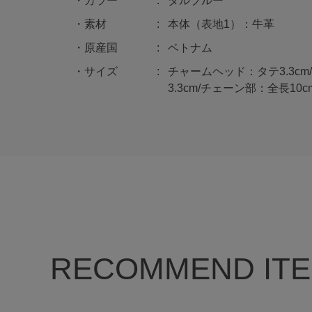
カラー
ダルブルー
素材
本体（表地1）：牛革
原産国
ベトナム
サイズ
チャームヘッド：タテ3.3c
3.3cm/チェーン部：全長10cm
RECOMMEND IT