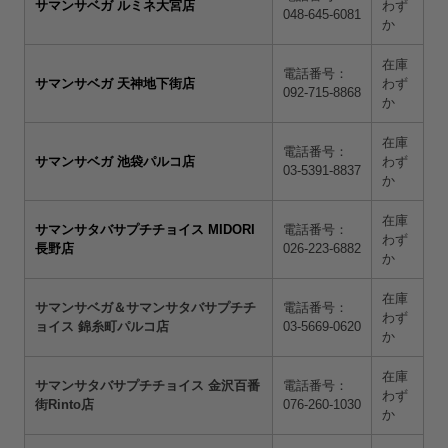
サマンサベガ ルミネ大宮店
わず
048-645-6081
か
在庫
電話番号：
サマンサベガ 天神地下街店
わず
092-715-8868
か
在庫
電話番号：
サマンサベガ 池袋パルコ店
わず
03-5391-8837
か
在庫
サマンサタバサプチチョイス MIDORI
電話番号：
わず
長野店
026-223-6882
か
在庫
サマンサベガ＆サマンサタバサプチチ
電話番号：
わず
ョイス 錦糸町パルコ店
03-5669-0620
か
在庫
サマンサタバサプチチョイス 金沢百番
電話番号：
わず
街Rinto店
076-260-1030
か