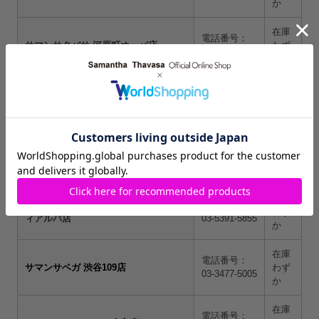
か
在庫
電話番号：
サマンサタバサ 河原町オーパ店
わず
075-255-8013
か
在庫
電話番号：
サマンサタバサ 西銀座店
わず
03-3566-4148
か
在庫
電話番号：
サマンサタバサ 大丸札幌店
わず
011-261-8775
か
在庫
サマンサタバサ 池袋サンシャインシテ
電話番号：
わず
ィアルパ店
03-5391-5855
か
在庫
電話番号：
サマンサベガ 渋谷109店
わず
03-3477-5005
か
在庫
電話番号：