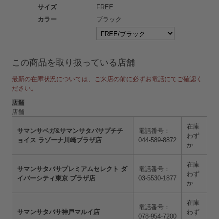
サイズ
FREE
カラー
ブラック
この商品を取り扱っている店舗
最新の在庫状況については、ご来店の前に必ずお電話にてご確認く
ださい。
店舗
店舗
在庫
サマンサベガ&サマンサタバサプチチ
電話番号：
わず
ョイス ラゾーナ川崎プラザ店
044-589-8872
か
在庫
サマンサタバサプレミアムセレクト ダ
電話番号：
わず
イバーシティ東京 プラザ店
03-5530-1877
か
在庫
電話番号：
サマンサタバサ神戸マルイ店
わず
078-954-7200