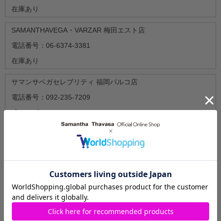
在庫あり
SAMANTHAVEGA・VARZAR 梅田エスト店
電話番号：06-6374-3381
在庫あり
サマンサベガセレブリティ 福岡パルコ店
電話番号：092-235-7209
残りわずか
nano & chouette イオンレイクタウンkaze店
電話番号：048-987-0221
残りわずか
配送と送料について