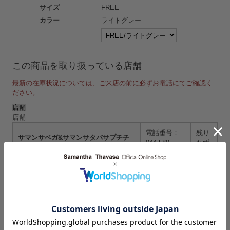
サイズ
FREE
カラー
ライトグレー
この商品を取り扱っている店舗
最新の在庫状況については、ご来店の前に必ずお電話にてご確認く
ださい。
店舗
店舗
電話番号：
残り
サマンサベガ&サマンサタバサプチチ
044-589-
わず
ョイス ラゾーナ川崎プラザ店
8872
か
電話番号：
残り
サマンサタバサ ジェイアール京都伊勢
075-344-
わず
丹店
4530
か
電話番号：
残り
サマンサタバサプチチョイス MIDORI
026-223-
わず
長野店