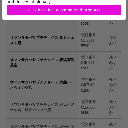
6882
か
電話番号：
残り
サマンサタバサプチチョイス 鶴屋店
096-323-
わず
5325
か
電話番号：
サマンサタバサプチチョイス ルミネエ
在庫
03-3341-
スト店
あり
5530
電話番号：
残り
サマンサタバサプチチョイス 横浜髙島
045-314-
わず
屋店
8905
か
電話番号：
残り
サマンサタバサプチチョイス 大船ルミ
0467-48-
わず
ネウィング店
5199
か
電話番号：
残り
サマンサタバサプチチョイス ジェイア
052-566-
わず
ール名古屋タカシマヤ店
8950
か
電話番号：
残り
サマンサタバサプチチョイス 北千住マ