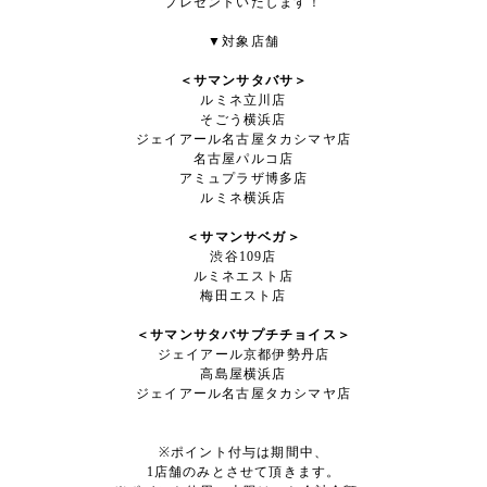
プレゼントいたします！
▼対象店舗
＜サマンサタバサ＞
ルミネ立川店
そごう横浜店
ジェイアール名古屋タカシマヤ店
名古屋パルコ店
アミュプラザ博多店
ルミネ横浜店
＜サマンサベガ＞
渋谷109店
ルミネエスト店
梅田エスト店
＜サマンサタバサプチチョイス＞
ジェイアール京都伊勢丹店
高島屋横浜店
ジェイアール名古屋タカシマヤ店
※ポイント付与は期間中、
1店舗のみとさせて頂きます。