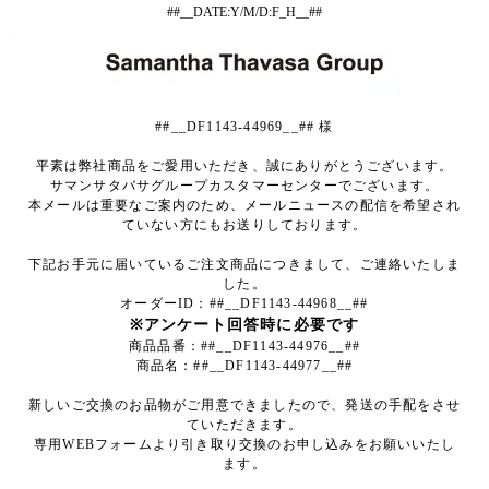
##__DATE:Y/M/D:F_H__##
##__DF1143-44969__## 様
平素は弊社商品をご愛用いただき、誠にありがとうございます。
サマンサタバサグループカスタマーセンターでございます。
本メールは重要なご案内のため、メールニュースの配信を希望され
ていない方にもお送りしております。
下記お手元に届いているご注文商品につきまして、ご連絡いたしま
した。
オーダーID：##__DF1143-44968__##
※アンケート回答時に必要です
商品品番：##__DF1143-44976__##
商品名：##__DF1143-44977__##
新しいご交換のお品物がご用意できましたので、発送の手配をさせ
ていただきます。
専用WEBフォームより引き取り交換のお申し込みをお願いいたし
ます。