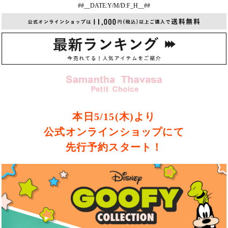
##__DATE:Y/M/D:F_H__##
本日5/15(木)より
公式オンラインショップにて
先行予約スタート！