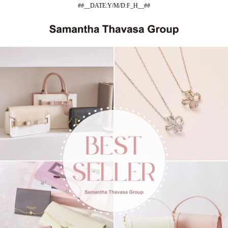
##__DATE:Y/M/D:F_H__##