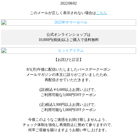
2022/08/02
このメールが正しく表示されない場合は
こちら
公式オンラインショップは
10,000円(税抜)以上ご購入で送料無料
【お詫びと訂正】
8/1(月)午後に配信いたしましたバースデークーポン
メールマガジンの本文に誤りがございましたため、
再配信させていただきます。
(誤)税込￥6,600以上お買い上げで、
ご利用可能な3,000円OFFクーポン
(正)税込3,300円以上お買い上げで、
ご利用可能な1,000円OFFクーポン
今後このようなご迷惑をお掛け致しませんよう、
チェック体制を強化し再発防止に努めて参りますので、
何卒ご容赦を賜りますようお願い申し上げます。