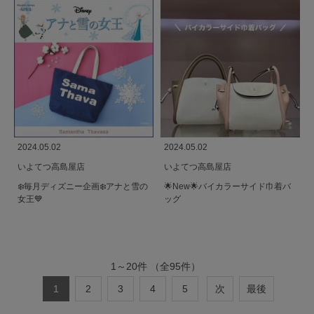
2024.05.02
2024.05.02
いよてつ高島屋店
いよてつ高島屋店
❄️毎月ディズニー企画❄️アナと雪の
🌟New🌟バイカラーサイド巾着バ
女王💙
ッグ
1
～
20
件
（全
95
件）
1
2
3
4
5
次
最後