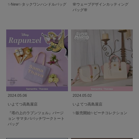
✨️New✨️タックワンハンドルバッグ
🌸ウェーブデザインカッティング
バッグ🌸
2024.05.06
2024.05.02
いよてつ高島屋店
いよてつ高島屋店
『塔の上のラプンツェル』バージ
✨️販売開始✨️ピーチコレクション
ョン サマタバパッチワークトート
バッグ