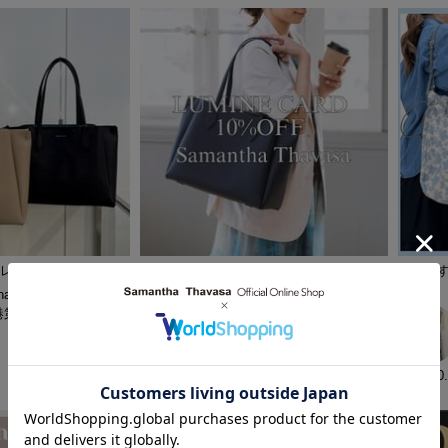
応レザートートバッグ
【ルミネ10％11/13〜11/19】通勤・通学に
【おすす
ぴったりなレザーバッグ♡
ます✨
ha Thavasa
港第1ターミナル店
Samantha Thavasa
ルミネ横浜店
2025.11.09
2025.10