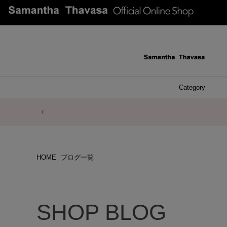
Category
ファッシ
ケース 
アク
ブレ
ネッ
イヤ
イヤ
財布
チ
ア
ト
バ
リ
ピ
HOME
ブログ一覧
SHOP BLOG