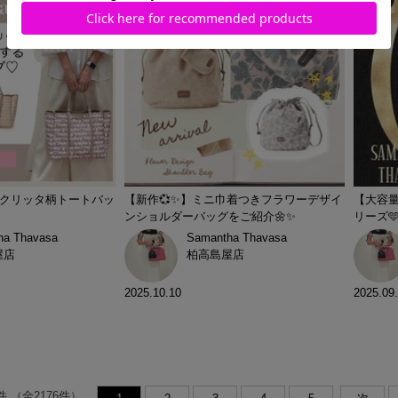
クリッタ柄トートバッ
【新作💞✨】ミニ巾着つきフラワーデザイ
【大容
ンショルダーバッグをご紹介🌼✨
リーズ🩵
ha Thavasa
Samantha Thavasa
屋店
柏高島屋店
2025.10.10
2025.09
件
（全
2176
件）