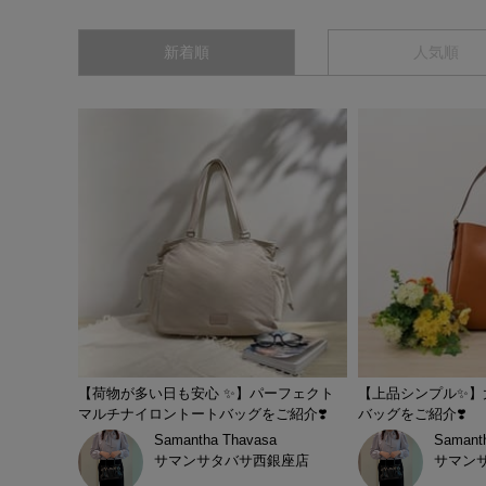
新着順
人気順
【荷物が多い日も安心 ✨️】パーフェクト
【上品シンプル✨️
マルチナイロントートバッグをご紹介❣️
バッグをご紹介❣️
Samantha Thavasa
Samant
サマンサタバサ西銀座店
サマン