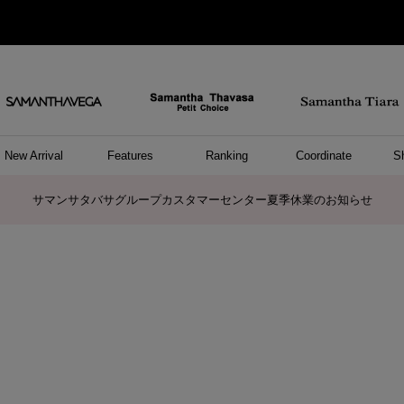
New Arrival
Features
Ranking
Coordinate
S
ョングッズ
/ ポーチ
セサリー
スレット
クレス
リング
ーカフ
/小物
ャーム
パレル
ップス
ッグ
ング
アス
ハンドバッグ
トートバッグ
ショルダーバッグ
ボストンバッグ
リュック/バックパック
ボディバッグ/ウエストポーチ
ウォレットショルダーバッグ
ミニバッグ
キャリーバッグ/スポーツバッグ
パソコンケース/パソコンバッグ
A4対応/通勤通学バッグ
ケアアイテム
バッグその他
長財布
折財布/ミニ財布
コインケース/マルチケース
財布/小物その他
ポーチ
カードケース/名刺入れ
キーケース
パスケース
モバイルグッズ
フラグメントケース
ケース/ポーチその他
ファスナートップチャーム
バッグチャーム
チャームその他
リング
ネックレス
ピアス
イヤリング
イヤーカフ
ブレスレット/バングル
アンクレット
時計
アクセサリーその他
帽子
レッグウェア
ストール
Tシャツ
ネクタイ
傘
アンダーウェア/ソックス
ファッショングッズその他
トップス
ボトム
ワンピース
ジャケット/アウター
ファッショングッズ
アパレルその他
雑貨/インテリア
ホビー/ステーショナリー
雑貨/インテリアその他
ポロシャツ(半袖)
ポロシャツ(長袖)
プルオーバー
パーカー
セーター/ベスト
ワンピース
トップスその他
リング
ピンキーリング
ペアリング
ネックレス
ペアネックレス
サマンサタバサグループカスタマーセンター夏季休業のお知らせ