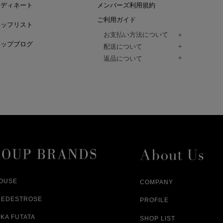
ーディネート
メンバーズ利用規約
ご利用ガイド
タッフリスト
お支払い方法について
ョップブログ
クレジットカード、代金引換、コンビ
配送について
Paidy（翌月払い）、
ご注文商品は、佐川急便にてご注文毎
返品について
amazon payをご利用いただけます。
（一部地域については佐川急便以外の
以下の各号の場合に限り受け付けるもの
ございます。）
絡いただいた場合、
通常はご注文日の翌日以降、3日程度で
返品もしくは交換をお受けします。（
お届けまでの日数はお届け先住所によ
購入者様への返金となります。）
また、天候や道路状況により、指定日
商品が不良品であった場合
ざいますので
ご注文内容と異なる商品が到着した場
あらかじめご了承ください。
配送中に商品が破損した場合
アパレル商品（衣料品） ※交換不可
HOUSE
COMPANY
NEDESTROSE
PROFILE
KA FUTATA
SHOP LIST