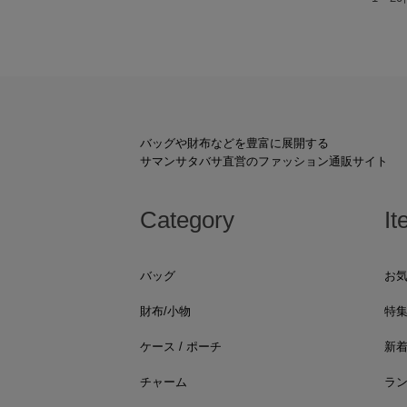
バッグや財布などを豊富に展開する
サマンサタバサ直営のファッション通販サイト
Category
It
バッグ
お
財布/小物
特
ケース / ポーチ
新
チャーム
ラ