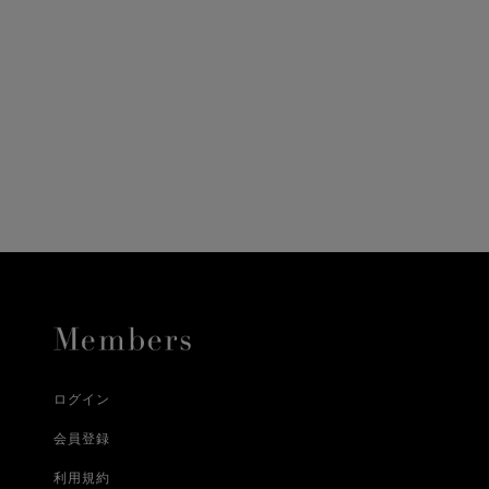
ニ決済（前払い）、
に、配送いたします。
配送業者となる場合が
とし、8日以内にご連
詳しくはこちら
お届けいたします。
プレゼントの場合はご
って異なります。
時に届かない場合もご
合
詳しくはこちら
詳しくはこちら
ログイン
会員登録
利用規約