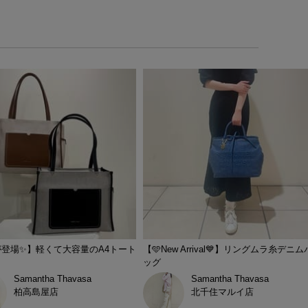
登場✨️】軽くて大容量のA4トート
【🩵New Arrival💙】リングムラ糸デニム
ッグ
Samantha Thavasa
Samantha Thavasa
柏高島屋店
北千住マルイ店