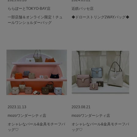
2025.03.28
2024.05.22
ららぽーとTOKYO-BAY店
近鉄パッセ店
一部店舗＆オンライン限定！チュ
◆ドローストリング2WAYバッグ◆
ールワンショルダーバッグ
2023.11.13
2023.08.21
mozoワンダーシティ店
mozoワンダーシティ店
オシャレなパール&金具モチーフバ
オシャレなパール&金具モチーフバ
ッグ♡
ッグ♡