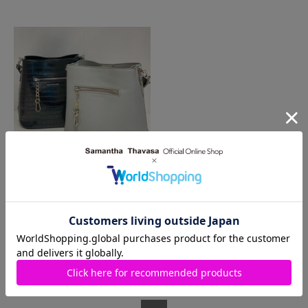
2022.02.06
近鉄パッセ店
☺︎SALE３０％off☺︎バケツ型バッグ
1
～
9
件
（全
9
件）