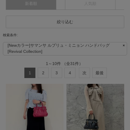
新着順
人気順
絞り込む
[Newカラー]サマンサ ルプリュ・ミニョン ハンドバッグ
[Revival Collection]
1
～
10
件
（全
31
件）
1
2
3
4
次
最後