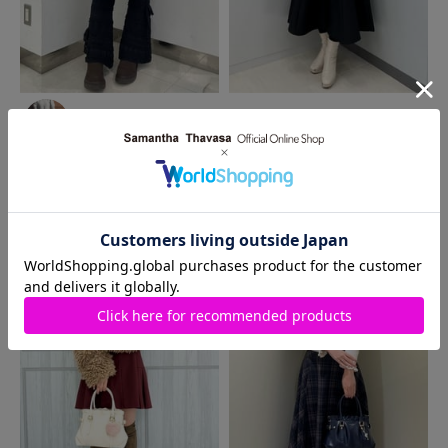
2026.02.09
2026.01.24
Samantha Thavasa
天神地
本社
スタッフ
下街店
MIKI
a♡