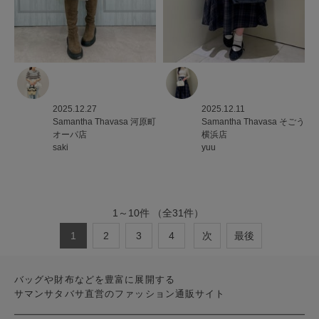
2025.12.27
2025.12.11
Samantha Thavasa
河原町
Samantha Thavasa
そごう
オーパ店
横浜店
saki
yuu
1
～
10
件
（全
31
件）
1
2
3
4
次
最後
バッグや財布などを豊富に展開する
サマンサタバサ直営のファッション通販サイト