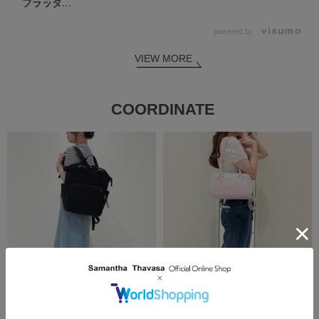
フラッタ...
powered by
VIEW MORE
COORDINATE