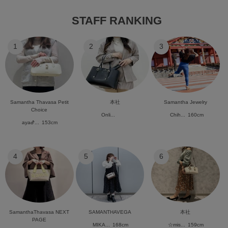
STAFF RANKING
1
2
3
Samantha Thavasa Petit
本社
Samantha Jewelry
Choice
Onli...
Chih...
160cm
ayaᕷ...
153cm
4
5
6
SamanthaThavasa NEXT
SAMANTHAVEGA
本社
PAGE
MIKA...
168cm
☆mis...
159cm