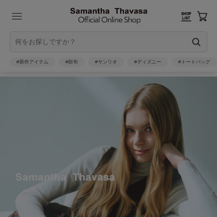
#新作アイテム
#財布
#サンリオ
#ディズニー
#トートバッグ