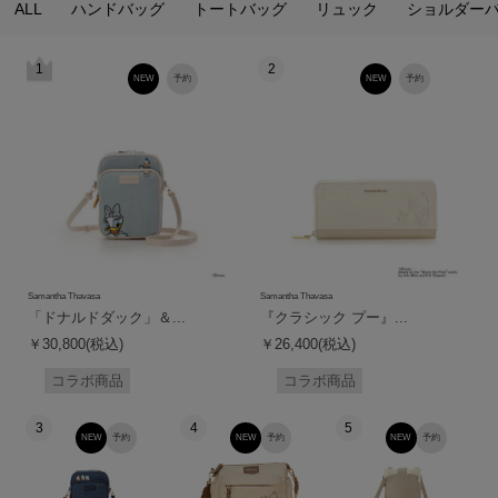
ALL
ハンドバッグ
トートバッグ
リュック
ショルダー
1
2
NEW
予約
NEW
予約
Samantha Thavasa
Samantha Thavasa
「ドナルドダック」＆...
『クラシック プー』...
￥30,800(税込)
￥26,400(税込)
コラボ商品
コラボ商品
3
4
5
NEW
予約
NEW
予約
NEW
予約