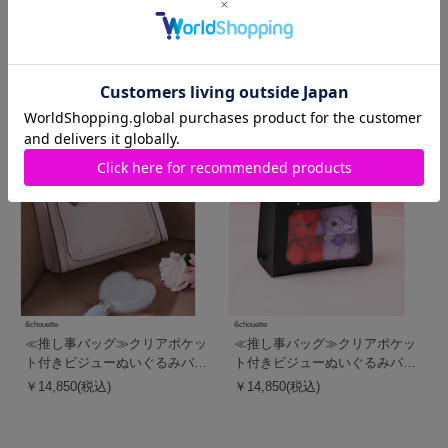
ト付きトートバッグ
ト付きトートバッグ
￥14,300(税込)
￥14,300(税込)
人気商品
人気商品
&chouette
&chouette
≪推し事バッグ≫クリアポケッ
≪推し事バッグ≫クリアポケッ
ト付きビジューぬいぐるみバッ
ト付きビジューぬいぐるみバッ
グ
グ
￥14,850(税込)
￥14,850(税込)