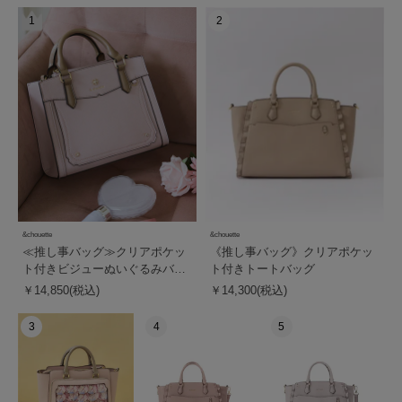
1
2
&chouette
&chouette
≪推し事バッグ≫クリアポケッ
《推し事バッグ》クリアポケッ
ト付きビジューぬいぐるみバッ
ト付きトートバッグ
グ
￥14,850(税込)
￥14,300(税込)
3
4
5