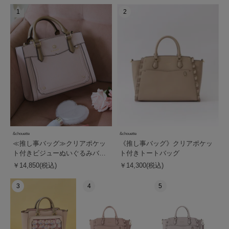
1
2
&chouette
&chouette
≪推し事バッグ≫クリアポケッ
《推し事バッグ》クリアポケッ
ト付きビジューぬいぐるみバッ
ト付きトートバッグ
グ
￥14,850(税込)
￥14,300(税込)
3
4
5