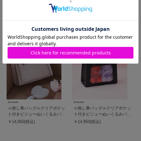
ト付きトートバッグ
ト付きトートバッグ
￥14,300(税込)
￥14,300(税込)
人気商品
人気商品
&chouette
&chouette
≪推し事バッグ≫クリアポケッ
≪推し事バッグ≫クリアポケッ
ト付きビジューぬいぐるみバッ
ト付きビジューぬいぐるみバッ
グ
グ
￥14,850(税込)
￥14,850(税込)