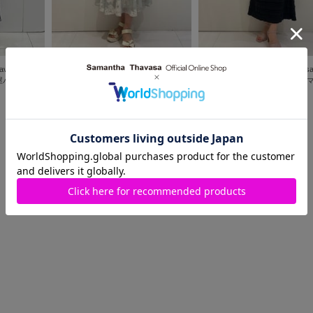
vasa Petit
Samantha Thavasa Petit
Samantha Thavasa 
屋パルコ店
Choice
PC北千住マルイ店
Choice
PC北千住
Aoi
Aoi
2025.08.29
2025.08.26
1