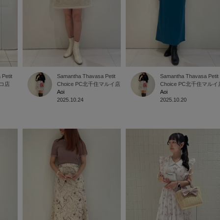
Petit
Samantha Thavasa Petit
Samantha Thavasa Petit
コ店
Choice
PC北千住マルイ店
Choice
PC北千住マルイ
Aoi
Aoi
2025.10.24
2025.10.20