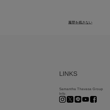
履歴を残さない
LINKS
Samantha Thavasa Group
Info.