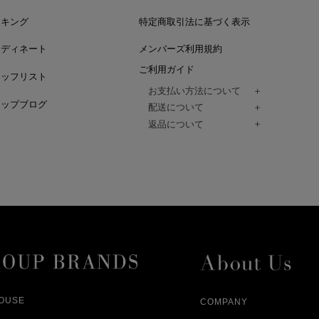
ンキング
特定商取引法に基づく表示
ーディネート
メンバーズ利用規約
ご利用ガイド
タッフリスト
お支払い方法について
ョップブログ
クレジットカード、代金引換、コンビ
配送について
Paidy（翌月払い）、
ご注文商品は、佐川急便にてご注文毎
返品について
amazon payをご利用いただけます。
（一部地域については佐川急便以外の
以下の各号の場合に限り受け付けるもの
ございます。）
絡いただいた場合、
通常はご注文日の翌日以降、3日程度で
返品もしくは交換をお受けします。（
お届けまでの日数はお届け先住所によ
購入者様への返金となります。）
また、天候や道路状況により、指定日
商品が不良品であった場合
ざいますので
ご注文内容と異なる商品が到着した場
あらかじめご了承ください。
配送中に商品が破損した場合
アパレル商品（衣料品） ※交換不可
HOUSE
COMPANY