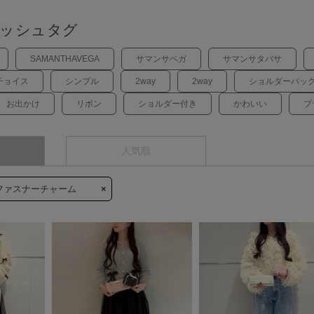
ッシュタグ
SAMANTHAVEGA
サマンサベガ
サマンサタバサ
チョイス
シンプル
2way
2way
ショルダーバッ
お出かけ
リボン
ショルダー付き
かわいい
ブ
人気順
ファスナーチャーム