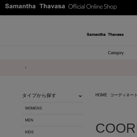
Category
ファッシ
ケース 
アク
ブレ
ネッ
イヤ
イヤ
財布
チ
ア
ト
バ
リ
ピ
HOME
コーディネー
タイプから探す
WOMENS
MEN
COOR
KIDS