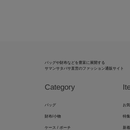
バッグや財布などを豊富に展開する
サマンサタバサ直営のファッション通販サイト
Category
It
バッグ
お
財布/小物
特
ケース / ポーチ
新