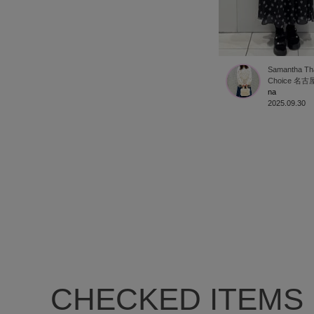
Samantha Tha
Choice
名古
na
2025.09.30
CHECKED ITEMS