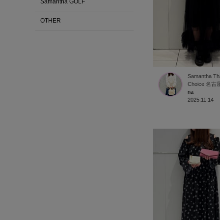
Samantha GOLF
OTHER
Samantha Tha
Choice
名古
na
2025.11.14