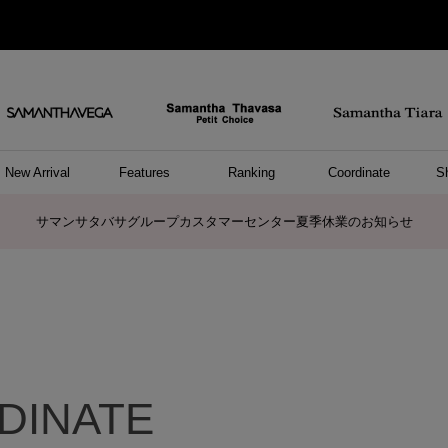
New Arrival
Features
Ranking
Coordinate
S
ョングッズ
/ ポーチ
セサリー
スレット
クレス
リング
ーカフ
/小物
ャーム
パレル
ップス
ッグ
ング
アス
ハンドバッグ
トートバッグ
ショルダーバッグ
ボストンバッグ
リュック/バックパック
ボディバッグ/ウエストポーチ
ウォレットショルダーバッグ
ミニバッグ
キャリーバッグ/スポーツバッグ
パソコンケース/パソコンバッグ
A4対応/通勤通学バッグ
ケアアイテム
バッグその他
長財布
折財布/ミニ財布
コインケース/マルチケース
財布/小物その他
ポーチ
カードケース/名刺入れ
キーケース
パスケース
モバイルグッズ
フラグメントケース
ケース/ポーチその他
ファスナートップチャーム
バッグチャーム
チャームその他
リング
ネックレス
ピアス
イヤリング
イヤーカフ
ブレスレット/バングル
アンクレット
時計
アクセサリーその他
帽子
レッグウェア
ストール
Tシャツ
ネクタイ
傘
アンダーウェア/ソックス
ファッショングッズその他
トップス
ボトム
ワンピース
ジャケット/アウター
ファッショングッズ
アパレルその他
雑貨/インテリア
ホビー/ステーショナリー
雑貨/インテリアその他
ポロシャツ(半袖)
ポロシャツ(長袖)
プルオーバー
パーカー
セーター/ベスト
ワンピース
トップスその他
リング
ピンキーリング
ペアリング
ネックレス
ペアネックレス
サマンサタバサグループカスタマーセンター夏季休業のお知らせ
ト
DINATE