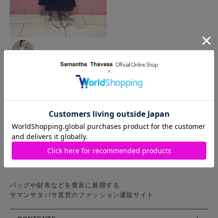
2023.07.06
SAMANTHAVEGA
ルミネ
立川店
♡陳澤珊*.𝝑𝝔
1
～
5
件
（全
5
件）
1
バッグや財布などを豊富に展開する
サマンサタバサ直営のファッション通販サイト