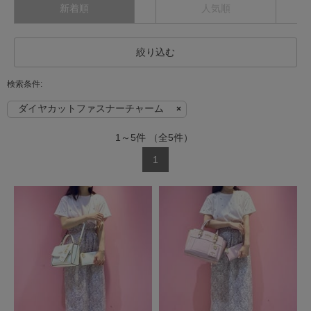
新着順
人気順
絞り込む
ダイヤカットファスナーチャーム
1
～
5
件
（全
5
件）
1