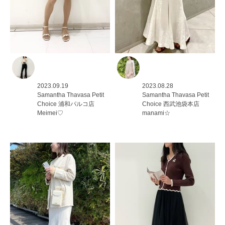
2023.09.19
2023.08.28
Samantha Thavasa Petit
Samantha Thavasa Petit
Choice
浦和パルコ店
Choice
西武池袋本店
Meimei♡
manami☆