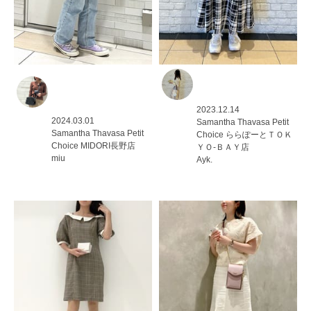
2023.12.14
2024.03.01
Samantha Thavasa Petit
Samantha Thavasa Petit
Choice
ららぽーとＴＯＫ
Choice
MIDORI長野店
ＹＯ-ＢＡＹ店
miu
Ayk.