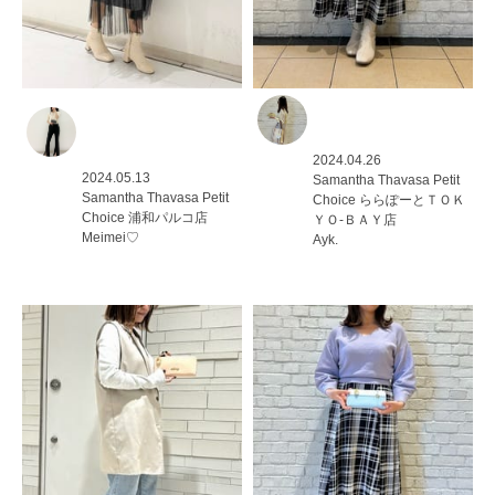
2024.04.26
2024.05.13
Samantha Thavasa Petit
Samantha Thavasa Petit
Choice
ららぽーとＴＯＫ
Choice
浦和パルコ店
ＹＯ-ＢＡＹ店
Meimei♡
Ayk.