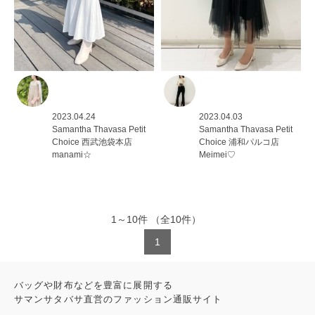
2023.04.24
2023.04.03
Samantha Thavasa Petit
Samantha Thavasa Petit
Choice
西武池袋本店
Choice
浦和パルコ店
manami☆
Meimei♡
1
～
10
件
（全
10
件）
1
バッグや財布などを豊富に展開する
サマンサタバサ直営のファッション通販サイト