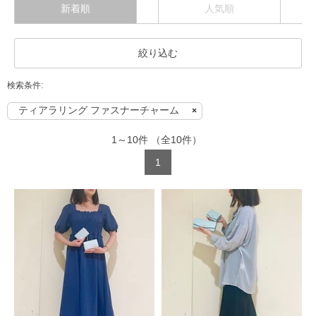
新着順
人気順
絞り込む
ティアラリング ファスナーチャーム
1
～
10
件
（全
10
件）
1