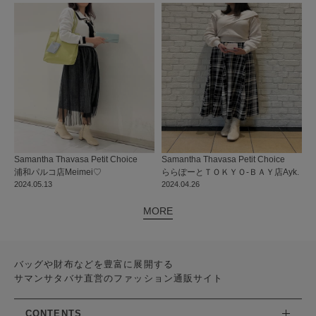
Samantha Thavasa Petit Choice
Samantha Thavasa Petit Choice
浦和パルコ店
Meimei♡
ららぽーとＴＯＫＹＯ-ＢＡＹ店
Ayk.
2024.05.13
2024.04.26
MORE
バッグや財布などを豊富に展開する
サマンサタバサ直営のファッション通販サイト
CONTENTS