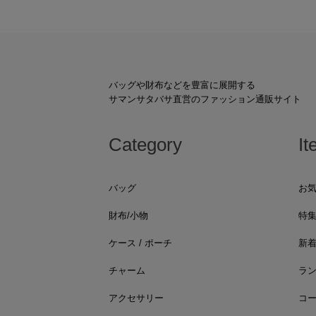
バッグや財布などを豊富に展開する
サマンサタバサ直営のファッション通販サイト
Category
It
バッグ
お
財布/小物
特
ケース / ポーチ
新
チャーム
ラ
アクセサリー
コ