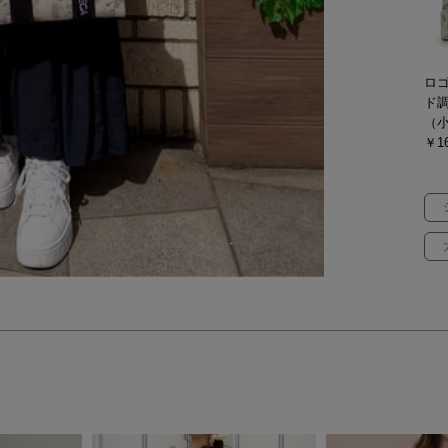
ロ
ド
（
￥16