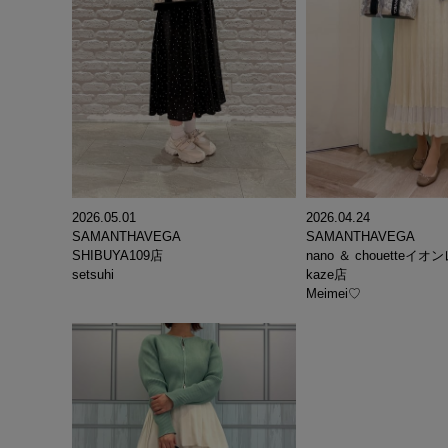
2026.05.01
2026.04.24
SAMANTHAVEGA
SAMANTHAVEGA
SHIBUYA109店
nano ＆ chouette
setsuhi
kaze店
Meimei♡