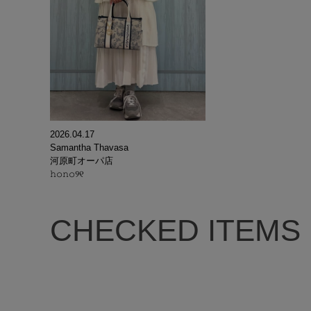
2026.04.17
Samantha Thavasa
河原町オーパ店
𝚑𝚘𝚗𝚘୨୧
CHECKED ITEMS