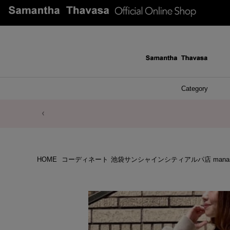
Category
ファッシ
ケース 
アク
ブレ
ネッ
イヤ
イヤ
財布
チ
ア
ト
バ
リ
ピ
HOME
コーディネート
池袋サンシャインシティアルパ店 mana