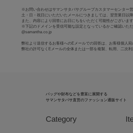
※お問い合わせはサマンサタバサグループカスタマーセンター
土・日・祝日にいただいたメールにつきましては、翌営業日以降
また、内容により回答にお日にちをいただく可能性がございま
※下記のドメインを受信可能な設定となっているかご確認いた
@samantha.co.jp
弊社より送信するお客様へのEメールでの回答は、お客様個人宛
弊社の許可なくEメールの全体または一部を複製、転用、二次利
バッグや財布などを豊富に展開する
サマンサタバサ直営のファッション通販サイト
Category
It