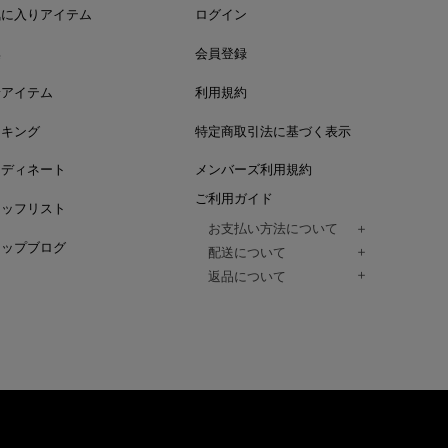
気に入りアイテム
ログイン
集
会員登録
着アイテム
利用規約
ンキング
特定商取引法に基づく表示
ーディネート
メンバーズ利用規約
ご利用ガイド
タッフリスト
お支払い方法について
ョップブログ
クレジットカード、代金引換、コンビ
配送について
Paidy（翌月払い）、
ご注文商品は、佐川急便にてご注文毎
返品について
amazon payをご利用いただけます。
（一部地域については佐川急便以外の
以下の各号の場合に限り受け付けるもの
ございます。）
絡いただいた場合、
通常はご注文日の翌日以降、3日程度で
返品もしくは交換をお受けします。（
お届けまでの日数はお届け先住所によ
購入者様への返金となります。）
また、天候や道路状況により、指定日
商品が不良品であった場合
ざいますので
ご注文内容と異なる商品が到着した場
あらかじめご了承ください。
配送中に商品が破損した場合
アパレル商品（衣料品） ※交換不可