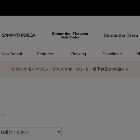
New Arrival
Features
Ranking
Coordinate
S
ョングッズ
/ ポーチ
セサリー
スレット
クレス
リング
ーカフ
/小物
ャーム
パレル
ップス
ッグ
ング
アス
ハンドバッグ
トートバッグ
ショルダーバッグ
ボストンバッグ
リュック/バックパック
ボディバッグ/ウエストポーチ
ウォレットショルダーバッグ
ミニバッグ
キャリーバッグ/スポーツバッグ
パソコンケース/パソコンバッグ
A4対応/通勤通学バッグ
ケアアイテム
バッグその他
長財布
折財布/ミニ財布
コインケース/マルチケース
財布/小物その他
ポーチ
カードケース/名刺入れ
キーケース
パスケース
モバイルグッズ
フラグメントケース
ケース/ポーチその他
ファスナートップチャーム
バッグチャーム
チャームその他
リング
ネックレス
ピアス
イヤリング
イヤーカフ
ブレスレット/バングル
アンクレット
時計
アクセサリーその他
帽子
レッグウェア
ストール
Tシャツ
ネクタイ
傘
アンダーウェア/ソックス
ファッショングッズその他
トップス
ボトム
ワンピース
ジャケット/アウター
ファッショングッズ
アパレルその他
雑貨/インテリア
ホビー/ステーショナリー
雑貨/インテリアその他
ポロシャツ(半袖)
ポロシャツ(長袖)
プルオーバー
パーカー
セーター/ベスト
ワンピース
トップスその他
リング
ピンキーリング
ペアリング
ネックレス
ペアネックレス
サマンサタバサグループカスタマーセンター夏季休業のお知らせ
さい。