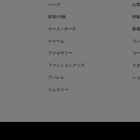
バッグ
お
財布/小物
特
ケース / ポーチ
新
チャーム
ラ
アクセサリー
コ
ファッショングッズ
ス
アパレル
シ
ジュエリー