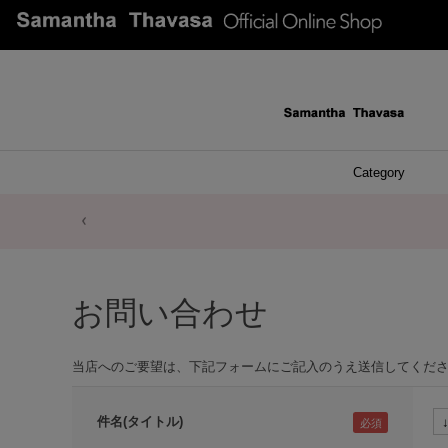
Category
ファッシ
ケース 
アク
ブレ
ネッ
イヤ
イヤ
財布
チ
ア
ト
バ
リ
ピ
お問い合わせ
当店へのご要望は、下記フォームにご記入のうえ送信してくだ
件名(タイトル)