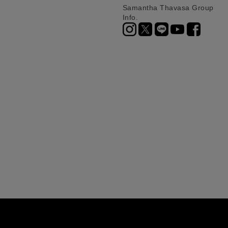
Samantha Thavasa Group
Info.
ニ決済（前払い）、
に、配送いたします。
配送業者となる場合が
とし、8日以内にご連
詳しくはこちら
お届けいたします。
プレゼントの場合はご
って異なります。
時に届かない場合もご
合
詳しくはこちら