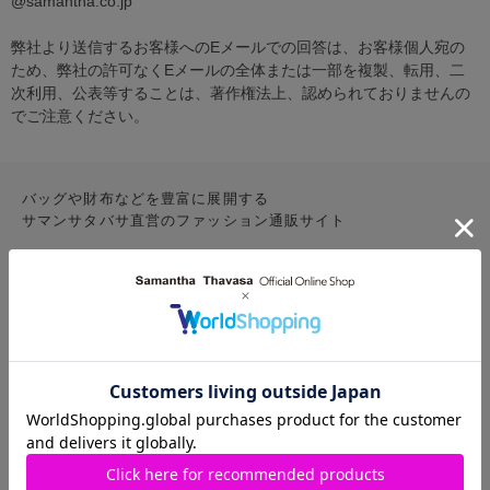
@samantha.co.jp
弊社より送信するお客様へのEメールでの回答は、お客様個人宛の
ため、弊社の許可なくEメールの全体または一部を複製、転用、二
次利用、公表等することは、著作権法上、認められておりませんの
でご注意ください。
バッグや財布などを豊富に展開する
サマンサタバサ直営のファッション通販サイト
CONTENTS
お気に入りアイテム
特集
新着アイテム
ランキング