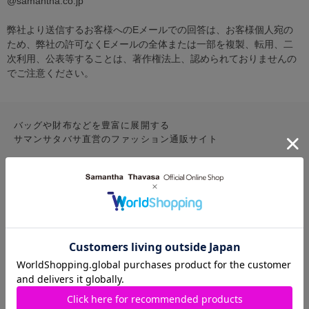
@samantha.co.jp
弊社より送信するお客様へのEメールでの回答は、お客様個人宛の
ため、弊社の許可なくEメールの全体または一部を複製、転用、二
次利用、公表等することは、著作権法上、認められておりませんの
でご注意ください。
バッグや財布などを豊富に展開する
サマンサタバサ直営のファッション通販サイト
CONTENTS
お気に入りアイテム
特集
新着アイテム
ランキング