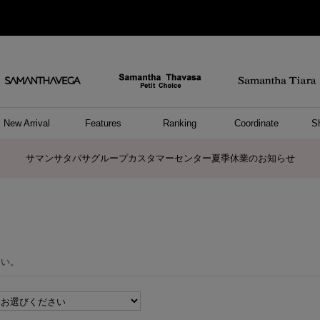
New Arrival
Features
Ranking
Coordinate
S
ョングッズ
/ ポーチ
セサリー
スレット
クレス
リング
ーカフ
/小物
ャーム
パレル
ップス
ッグ
ング
アス
ハンドバッグ
トートバッグ
ショルダーバッグ
ボストンバッグ
リュック/バックパック
ボディバッグ/ウエストポーチ
ウォレットショルダーバッグ
ミニバッグ
キャリーバッグ/スポーツバッグ
パソコンケース/パソコンバッグ
A4対応/通勤通学バッグ
ケアアイテム
バッグその他
長財布
折財布/ミニ財布
コインケース/マルチケース
財布/小物その他
ポーチ
カードケース/名刺入れ
キーケース
パスケース
モバイルグッズ
フラグメントケース
ケース/ポーチその他
ファスナートップチャーム
バッグチャーム
チャームその他
リング
ネックレス
ピアス
イヤリング
イヤーカフ
ブレスレット/バングル
アンクレット
時計
アクセサリーその他
帽子
レッグウェア
ストール
Tシャツ
ネクタイ
傘
アンダーウェア/ソックス
ファッショングッズその他
トップス
ボトム
ワンピース
ジャケット/アウター
ファッショングッズ
アパレルその他
雑貨/インテリア
ホビー/ステーショナリー
雑貨/インテリアその他
ポロシャツ(半袖)
ポロシャツ(長袖)
プルオーバー
パーカー
セーター/ベスト
ワンピース
トップスその他
リング
ピンキーリング
ペアリング
ネックレス
ペアネックレス
サマンサタバサグループカスタマーセンター夏季休業のお知らせ
さい。