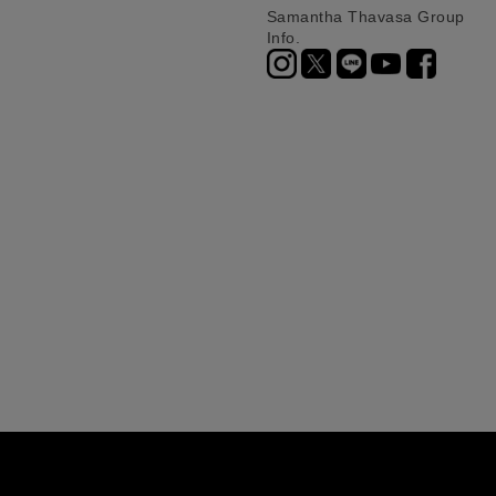
Samantha Thavasa Group
Info.
ニ決済（前払い）、
に、配送いたします。
配送業者となる場合が
とし、8日以内にご連
詳しくはこちら
お届けいたします。
プレゼントの場合はご
って異なります。
時に届かない場合もご
合
詳しくはこちら