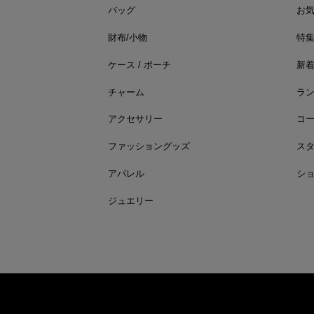
バッグ
お
財布/小物
特
ケース / ポーチ
新
チャーム
ラ
アクセサリー
コ
ファッショングッズ
ス
アパレル
シ
ジュエリー