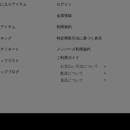
気に入りアイテム
ログイン
集
会員登録
着アイテム
利用規約
ンキング
特定商取引法に基づく表示
ーディネート
メンバーズ利用規約
ご利用ガイド
タッフリスト
お支払い方法について
ョップブログ
クレジットカード、代金引換、コンビ
配送について
Paidy（翌月払い）、
ご注文商品は、佐川急便にてご注文毎
返品について
amazon payをご利用いただけます。
（一部地域については佐川急便以外の
以下の各号の場合に限り受け付けるもの
ございます。）
絡いただいた場合、
通常はご注文日の翌日以降、3日程度で
返品もしくは交換をお受けします。（
お届けまでの日数はお届け先住所によ
購入者様への返金となります。）
また、天候や道路状況により、指定日
商品が不良品であった場合
ざいますので
ご注文内容と異なる商品が到着した場
あらかじめご了承ください。
配送中に商品が破損した場合
アパレル商品（衣料品） ※交換不可