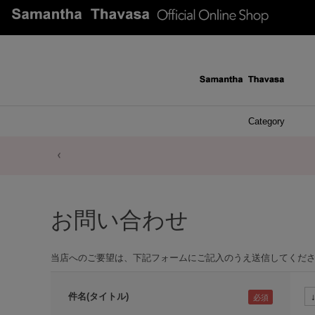
Category
ファッシ
ケース 
アク
ブレ
ネッ
イヤ
イヤ
財布
チ
ア
ト
バ
リ
ピ
お問い合わせ
当店へのご要望は、下記フォームにご記入のうえ送信してくだ
件名(タイトル)