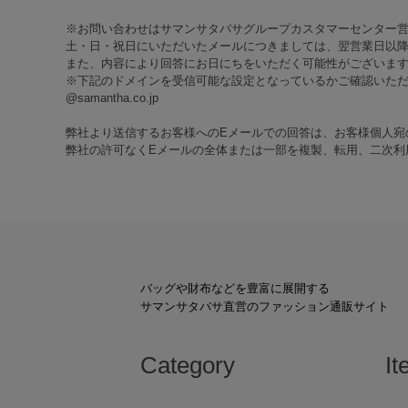
※お問い合わせはサマンサタバサグループカスタマーセンター
土・日・祝日にいただいたメールにつきましては、翌営業日以降
また、内容により回答にお日にちをいただく可能性がございま
※下記のドメインを受信可能な設定となっているかご確認いた
@samantha.co.jp
弊社より送信するお客様へのEメールでの回答は、お客様個人宛
弊社の許可なくEメールの全体または一部を複製、転用、二次利
バッグや財布などを豊富に展開する
サマンサタバサ直営のファッション通販サイト
Category
It