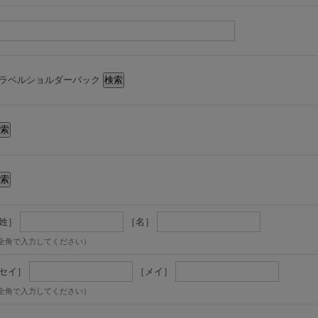
ラベルショルダーバック
姓］
［名］
全角で入力してください）
セイ］
［メイ］
全角で入力してください）