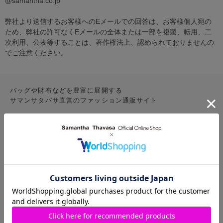
@samantha.co.jp
弊社より送信するお客様へのEメールでの回答は、お客様個人宛の
ため、弊社の許可なくEメールの全体または一部を複製、転用、二
次利用、公表等することは、著作権法上、認められておりませんの
でご注意ください。
バッグや財布などを豊富に展開する
サマンサタバサ直営のファッション通販サイト
CONTENTS
お気に入りアイテム
特集
新着アイテム
ランキング