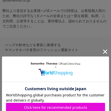
@samantha.co.jp
弊社より送信するお客様へのEメールでの回答は、お客様個人宛の
ため、弊社の許可なくEメールの全体または一部を複製、転用、二
次利用、公表等することは、著作権法上、認められておりませんの
でご注意ください。
バッグや財布などを豊富に展開する
サマンサタバサ直営のファッション通販サイト
CONTENTS
お気に入りアイテム
特集
新着アイテム
ランキング