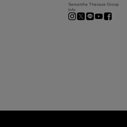
Samantha Thavasa Group
Info.
ニ決済（前払い）、
に、配送いたします。
配送業者となる場合が
とし、8日以内にご連
詳しくはこちら
お届けいたします。
プレゼントの場合はご
って異なります。
時に届かない場合もご
合
詳しくはこちら