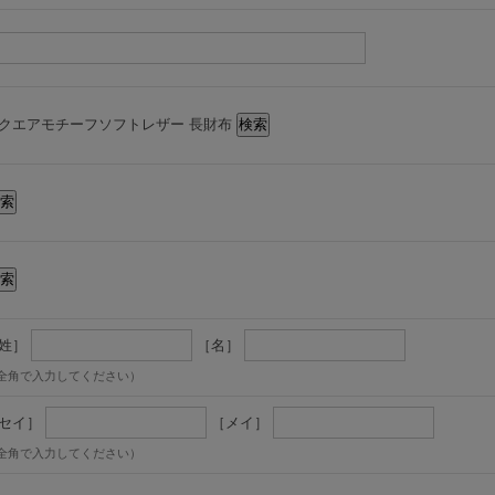
クエアモチーフソフトレザー 長財布
姓］
［名］
全角で入力してください）
セイ］
［メイ］
全角で入力してください）