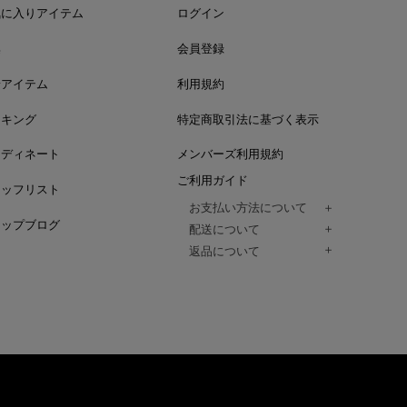
気に入りアイテム
ログイン
集
会員登録
着アイテム
利用規約
ンキング
特定商取引法に基づく表示
ーディネート
メンバーズ利用規約
ご利用ガイド
タッフリスト
お支払い方法について
ョップブログ
クレジットカード、代金引換、コンビ
配送について
Paidy（翌月払い）、
ご注文商品は、佐川急便にてご注文毎
返品について
amazon payをご利用いただけます。
（一部地域については佐川急便以外の
以下の各号の場合に限り受け付けるもの
ございます。）
絡いただいた場合、
通常はご注文日の翌日以降、3日程度で
返品もしくは交換をお受けします。（
お届けまでの日数はお届け先住所によ
購入者様への返金となります。）
また、天候や道路状況により、指定日
商品が不良品であった場合
ざいますので
ご注文内容と異なる商品が到着した場
あらかじめご了承ください。
配送中に商品が破損した場合
アパレル商品（衣料品） ※交換不可