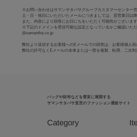
※お問い合わせはサマンサタバサグループカスタマーセンター
土・日・祝日にいただいたメールにつきましては、翌営業日以降
また、内容により回答にお日にちをいただく可能性がございま
※下記のドメインを受信可能な設定となっているかご確認いた
@samantha.co.jp
弊社より送信するお客様へのEメールでの回答は、お客様個人宛
弊社の許可なくEメールの全体または一部を複製、転用、二次利
バッグや財布などを豊富に展開する
サマンサタバサ直営のファッション通販サイト
Category
It