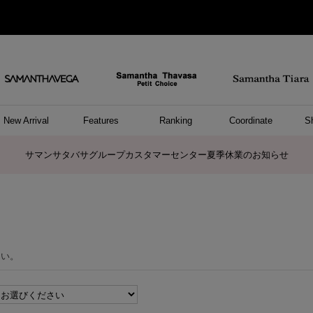
New Arrival
Features
Ranking
Coordinate
S
ョングッズ
/ ポーチ
セサリー
スレット
クレス
リング
ーカフ
/小物
ャーム
パレル
ップス
ッグ
ング
アス
ハンドバッグ
トートバッグ
ショルダーバッグ
ボストンバッグ
リュック/バックパック
ボディバッグ/ウエストポーチ
ウォレットショルダーバッグ
ミニバッグ
キャリーバッグ/スポーツバッグ
パソコンケース/パソコンバッグ
A4対応/通勤通学バッグ
ケアアイテム
バッグその他
長財布
折財布/ミニ財布
コインケース/マルチケース
財布/小物その他
ポーチ
カードケース/名刺入れ
キーケース
パスケース
モバイルグッズ
フラグメントケース
ケース/ポーチその他
ファスナートップチャーム
バッグチャーム
チャームその他
リング
ネックレス
ピアス
イヤリング
イヤーカフ
ブレスレット/バングル
アンクレット
時計
アクセサリーその他
帽子
レッグウェア
ストール
Tシャツ
ネクタイ
傘
アンダーウェア/ソックス
ファッショングッズその他
トップス
ボトム
ワンピース
ジャケット/アウター
ファッショングッズ
アパレルその他
雑貨/インテリア
ホビー/ステーショナリー
雑貨/インテリアその他
ポロシャツ(半袖)
ポロシャツ(長袖)
プルオーバー
パーカー
セーター/ベスト
ワンピース
トップスその他
リング
ピンキーリング
ペアリング
ネックレス
ペアネックレス
サマンサタバサグループカスタマーセンター夏季休業のお知らせ
さい。