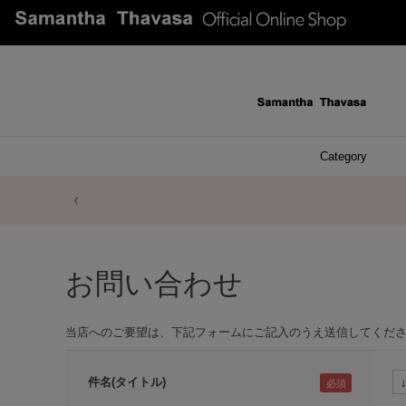
Category
ファッシ
ケース 
アク
ブレ
ネッ
イヤ
イヤ
財布
チ
ア
ト
バ
リ
ピ
お問い合わせ
当店へのご要望は、下記フォームにご記入のうえ送信してくだ
件名(タイトル)