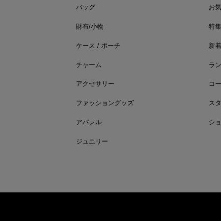
バッグ
お
財布/小物
特
ケース / ポーチ
新
チャーム
ラ
アクセサリー
コ
ファッショングッズ
ス
アパレル
シ
ジュエリー