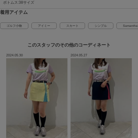
ボトムス:38サイズ
着用アイテム
ゴルフ小物
アイミー
スカート
シンプル
Samantha
このスタッフの
その他のコーディネート
2024.05.30
2024.05.27