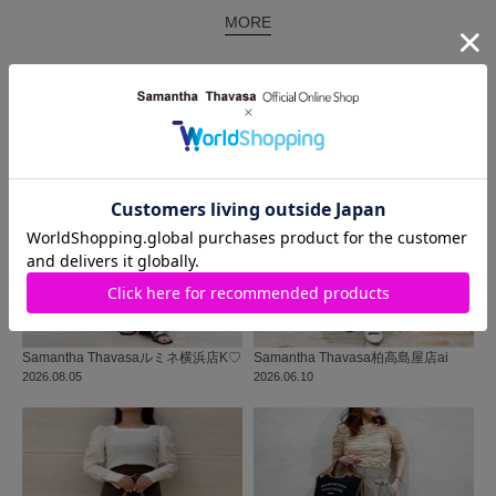
MORE
同じ商品を使った
コーディネート
Samantha Thavasa
ルミネ横浜店
K♡
Samantha Thavasa
柏高島屋店
ai
2026.08.05
2026.06.10