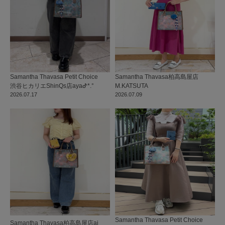
Samantha Thavasa Petit Choice
Samantha Thavasa
柏高島屋店
渋谷ヒカリエShinQs店
ayaᕷ*.°
M.KATSUTA
2026.07.17
2026.07.09
Samantha Thavasa Petit Choice
Samantha Thavasa
柏高島屋店
ai