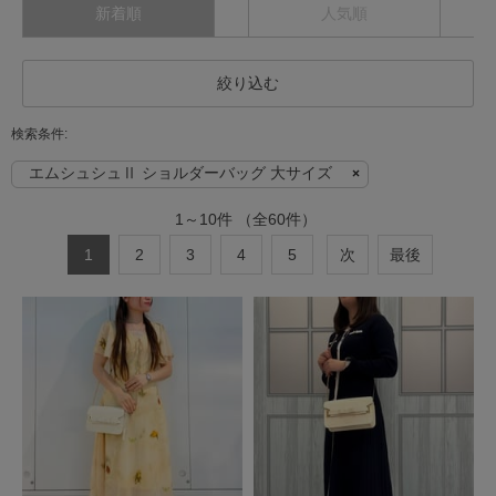
新着順
人気順
絞り込む
エムシュシュⅡ ショルダーバッグ 大サイズ
1
～
10
件
（全
60
件）
1
2
3
4
5
次
最後