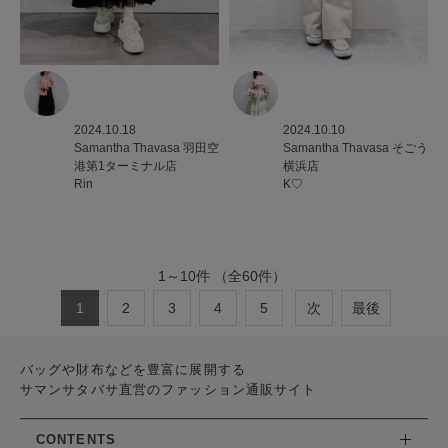
2024.10.18
2024.10.10
Samantha Thavasa
羽田空
Samantha Thavasa
そごう
港第1ターミナル店
横浜店
Rin
K♡
1
～
10
件
（全
60
件）
1
2
3
4
5
次
最後
バッグや財布などを豊富に展開する
サマンサタバサ直営のファッション通販サイト
CONTENTS