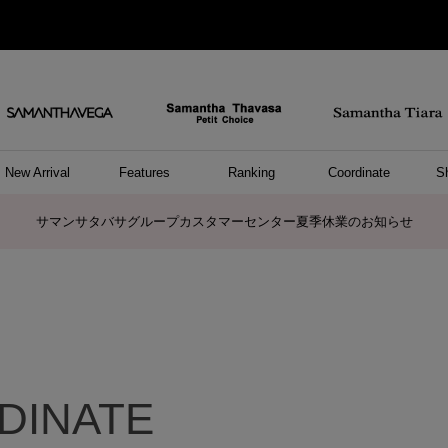
New Arrival
Features
Ranking
Coordinate
S
ョングッズ
/ ポーチ
セサリー
スレット
クレス
リング
ーカフ
/小物
ャーム
パレル
ップス
ッグ
ング
アス
ハンドバッグ
トートバッグ
ショルダーバッグ
ボストンバッグ
リュック/バックパック
ボディバッグ/ウエストポーチ
ウォレットショルダーバッグ
ミニバッグ
キャリーバッグ/スポーツバッグ
パソコンケース/パソコンバッグ
A4対応/通勤通学バッグ
ケアアイテム
バッグその他
長財布
折財布/ミニ財布
コインケース/マルチケース
財布/小物その他
ポーチ
カードケース/名刺入れ
キーケース
パスケース
モバイルグッズ
フラグメントケース
ケース/ポーチその他
ファスナートップチャーム
バッグチャーム
チャームその他
リング
ネックレス
ピアス
イヤリング
イヤーカフ
ブレスレット/バングル
アンクレット
時計
アクセサリーその他
帽子
レッグウェア
ストール
Tシャツ
ネクタイ
傘
アンダーウェア/ソックス
ファッショングッズその他
トップス
ボトム
ワンピース
ジャケット/アウター
ファッショングッズ
アパレルその他
雑貨/インテリア
ホビー/ステーショナリー
雑貨/インテリアその他
ポロシャツ(半袖)
ポロシャツ(長袖)
プルオーバー
パーカー
セーター/ベスト
ワンピース
トップスその他
リング
ピンキーリング
ペアリング
ネックレス
ペアネックレス
サマンサタバサグループカスタマーセンター夏季休業のお知らせ
ト
DINATE