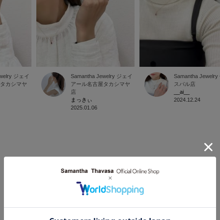
welry
ジェイ
Samantha Jewelry
ジェイ
Samantha Jewelry
タカシマヤ
アール名古屋タカシマヤ
スパル店
店
__ai__
まっきぃ
2024.12.24
2025.01.06
1