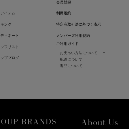
集
会員登録
着アイテム
利用規約
ンキング
特定商取引法に基づく表示
ーディネート
メンバーズ利用規約
ご利用ガイド
タッフリスト
お支払い方法について
ョップブログ
クレジットカード、代金引換、コンビ
配送について
Paidy（翌月払い）、
ご注文商品は、佐川急便にてご注文毎
返品について
amazon payをご利用いただけます。
（一部地域については佐川急便以外の
以下の各号の場合に限り受け付けるもの
ございます。）
絡いただいた場合、
通常はご注文日の翌日以降、3日程度で
返品もしくは交換をお受けします。（
お届けまでの日数はお届け先住所によ
購入者様への返金となります。）
また、天候や道路状況により、指定日
商品が不良品であった場合
ざいますので
ご注文内容と異なる商品が到着した場
あらかじめご了承ください。
配送中に商品が破損した場合
アパレル商品（衣料品） ※交換不可