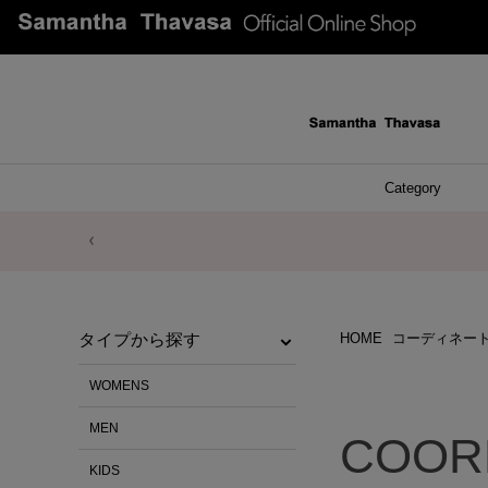
Category
ファッシ
ケース 
アク
ブレ
ネッ
イヤ
イヤ
財布
チ
ア
ト
バ
リ
ピ
HOME
コーディネー
タイプから探す
WOMENS
MEN
COOR
KIDS