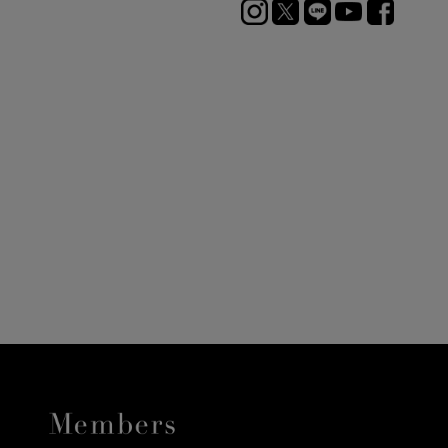
ニ決済（前払い）、
に、配送いたします。
配送業者となる場合が
とし、8日以内にご連
詳しくはこちら
お届けいたします。
プレゼントの場合はご
って異なります。
時に届かない場合もご
合
詳しくはこちら
詳しくはこちら