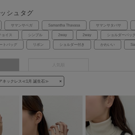
ッシュタグ
サマンサベガ
Samantha Thavasa
サマンサタバサ
チョイス
シンプル
2way
2way
ショルダーバッ
ートバッグ
リボン
ショルダー付き
かわいい
Sa
人気順
エアネックレス≪1月 誕生石≫