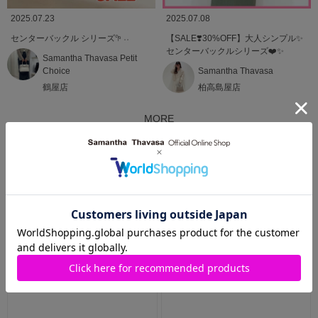
2025.07.23
2025.07.08
センターバックル シリーズ𖧧 ˒˒
【SALE❣️30%OFF】大人シンプル✨
センターバックルシリーズ❤️✨
Samantha Thavasa Petit
Choice
Samantha Thavasa
鶴屋店
柏高島屋店
MORE
RECOMMEND ITEMS
おすすめアイテム