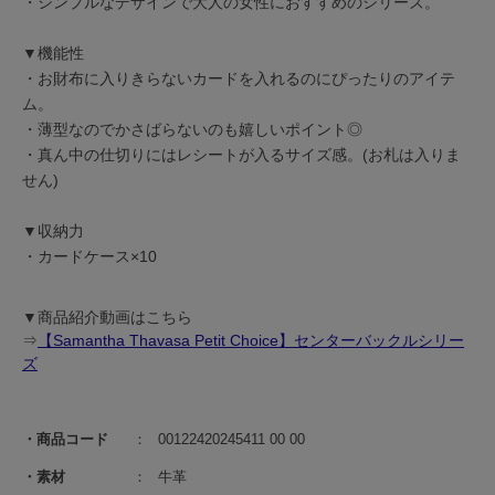
・シンプルなデザインで大人の女性におすすめのシリーズ。
▼機能性
・お財布に入りきらないカードを入れるのにぴったりのアイテ
ム。
・薄型なのでかさばらないのも嬉しいポイント◎
・真ん中の仕切りにはレシートが入るサイズ感。(お札は入りま
せん)
▼収納力
・カードケース×10
▼商品紹介動画はこちら
⇒
【Samantha Thavasa Petit Choice】センターバックルシリー
ズ
商品コード
00122420245411 00 00
素材
牛革