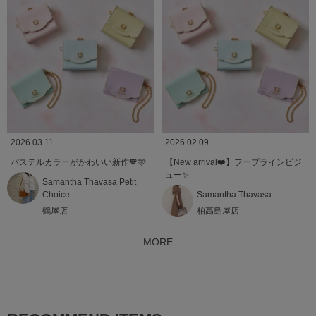
2026.03.11
2026.02.09
パステルカラーがかわいい新作🧡🩵
【New arrival❤️】フープラインビジ
ュー✨
Samantha Thavasa Petit
Choice
Samantha Thavasa
鶴屋店
柏高島屋店
MORE