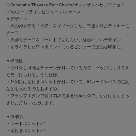
◇Samantha Thavasa Petit Choice(サマンサタバサプチチョイ
ス)のフープラインビジュー パスケース
▼デザイン
・馬の蹄を守る「馬蹄」をイメージした、幸運を呼ぶラッキーモ
チーフ。
・馬蹄モチーフをゴールドであしらい、縁起のいいデザイン。
・キラキラしたワンポイントになるビジューで上品な印象に。
▼機能性
・取り外し可能なチェーンが付いているので、バッグにつけてす
ぐ見つけられるような仕様。
・外側には窓付きポケットが付いていて、ICカードやバスの定期
などを入れるのもおすすめ。
・フラップボタンで開け閉めできる仕様なので、かさばらずすっ
きりお持ちいただけます。
▼収納力
・カードポケット×2
・窓付きポケット×2