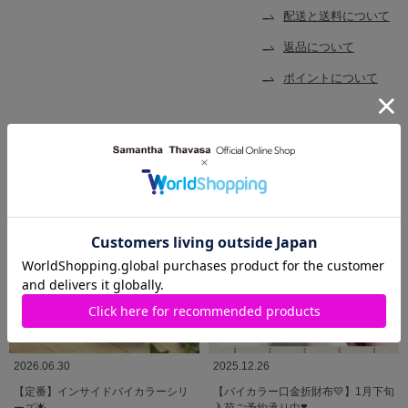
配送と送料について
返品について
ポイントについて
SHOP BLOG
ショップブログ
2026.06.30
2025.12.26
【定番】インサイドバイカラーシリ
【バイカラー口金折財布💛】1月下旬
ーズ🌟
入荷ご予約承り中❣️