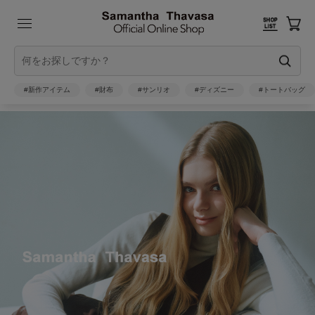
#新作アイテム
#財布
#サンリオ
#ディズニー
#トートバッグ