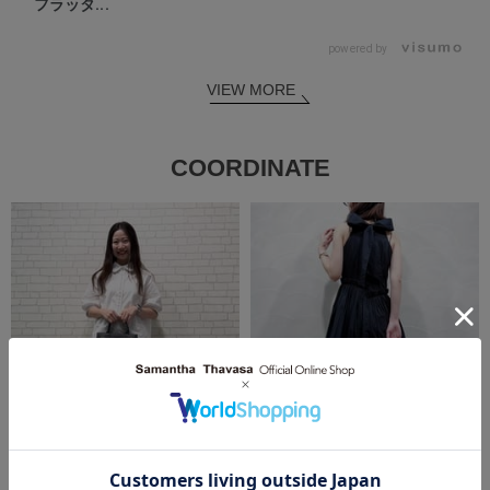
フラッタ...
powered by
VIEW MORE
COORDINATE