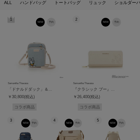
ALL
ハンドバッグ
トートバッグ
リュック
ショルダー
1
2
NEW
予約
NEW
予約
Samantha Thavasa
Samantha Thavasa
「ドナルドダック」＆...
『クラシック プー』...
￥30,800(税込)
￥26,400(税込)
コラボ商品
コラボ商品
3
4
5
NEW
予約
NEW
予約
NEW
予約