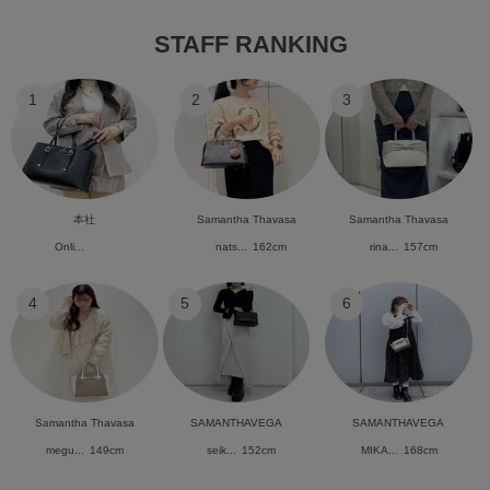
STAFF RANKING
1
2
3
本社
Samantha Thavasa
Samantha Thavasa
Onli...
nats...
162cm
rina...
157cm
4
5
6
Samantha Thavasa
SAMANTHAVEGA
SAMANTHAVEGA
megu...
149cm
seik...
152cm
MIKA...
168cm