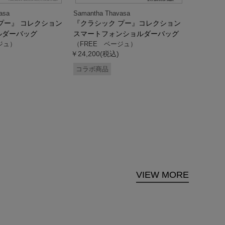
asa
Samantha Thavasa
Samantha
プー』 コレクション
『クラシック プー』コレクション
「ドナル
ルダーバッグ
スマートフォンショルダーバッグ
ダック」
ジュ）
（FREE ベージュ）
ス調ハン
￥24,200(税込)
ク）
（FREE
コラボ商品
￥33,000
コラボ商
VIEW MORE