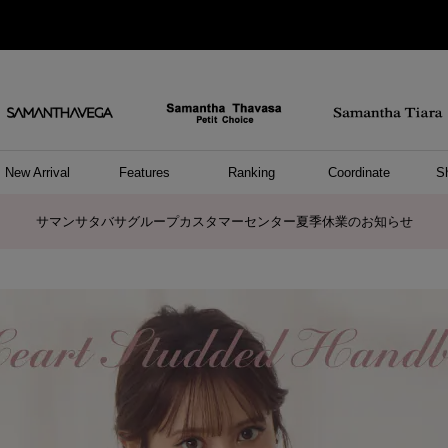
New Arrival
Features
Ranking
Coordinate
S
/ ポーチ
セサリー
ーカフ
パレル
ッグ
ング
アス
ハンドバッグ
ショルダーバッグ
リュック/バックパック
ウォレットショルダーバッグ
キャリーバッグ/スポーツバッグ
A4対応/通勤通学バッグ
バッグその他
ポーチ
キーケース
モバイルグッズ
ケース/ポーチその他
リング
ピアス
イヤーカフ
アンクレット
アクセサリーその他
トップス
ワンピース
ファッショングッズ
雑貨/インテリア
雑貨/インテリアその他
リング
ペアリング
ファッショングッズ
ブレスレット
ネックレス
イヤリング
財布/小物
チャーム
トップス
トート
ボスト
ボディ
ミニバ
パソコ
ケアア
長財布
コイン
カード
パスケ
フラグ
ファス
チャー
ネック
イヤリ
ブレス
時計
帽子
ストー
ネクタ
アンダ
ボトム
ジャケ
アパレ
ホビー
ポロシャ
プルオ
セーター
トップ
ピンキ
ネック
商品に関するお詫びとお知らせ