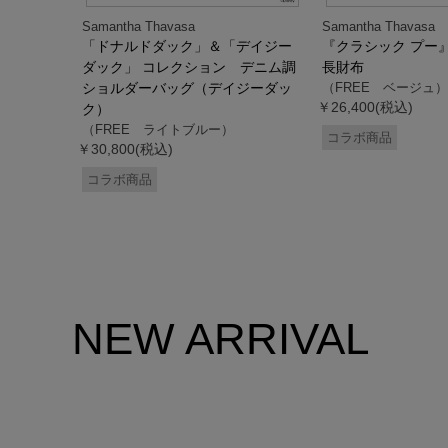
Samantha Thavasa
Samantha Thavasa
デイジー
「ドナルドダック」＆「デイジー
『クラシック プー
 ミニミニ
ダック」 コレクション デニム調
長財布
ドダッ
ショルダーバッグ（デイジーダッ
（FREE ベージュ）
￥26,400(税込)
ク）
（FREE ライトブルー）
コラボ商品
￥30,800(税込)
コラボ商品
NEW ARRIVAL