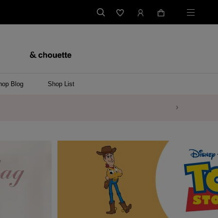
hop Blog
Shop List
バッグ
ンバッグ
バッグ/ウエストポーチ
ッグ
ンケース/パソコンバッグ
イテム
ケース/マルチケース
ケース/名刺入れ
ース
メントケース
ナートップチャーム
ムその他
レス
ング
レット/バングル
ル
イ
ーウェア/ソックス
ット/アウター
ルその他
/ステーショナリー
ツ(半袖)
ーバー
/ベスト
スその他
ーリング
レス
折財布/ミニ財布
財布/小物その他
バッグチャーム
レッグウェア
Tシャツ
傘
ファッショングッズその他
ポロシャツ(長袖)
パーカー
ワンピース
ペアネックレス