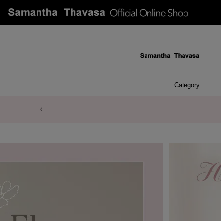
Category
ケース 
アク
イヤ
ア
バ
リ
ピ