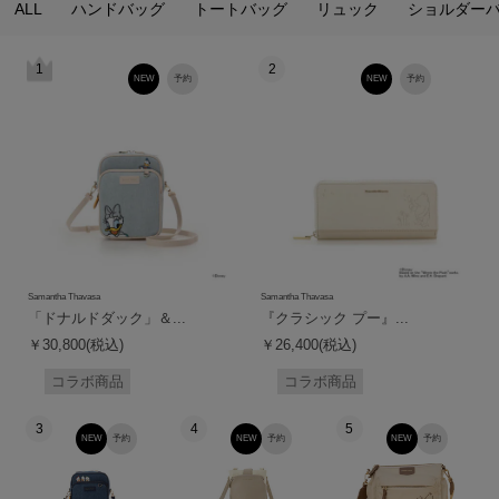
ALL
ハンドバッグ
トートバッグ
リュック
ショルダー
1
2
NEW
予約
NEW
予約
Samantha Thavasa
Samantha Thavasa
「ドナルドダック」＆...
『クラシック プー』...
￥30,800(税込)
￥26,400(税込)
コラボ商品
コラボ商品
3
4
5
NEW
予約
NEW
予約
NEW
予約