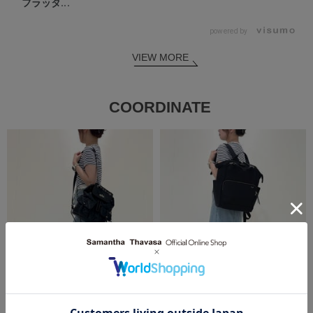
フラッタ...
powered by
VIEW MORE
COORDINATE