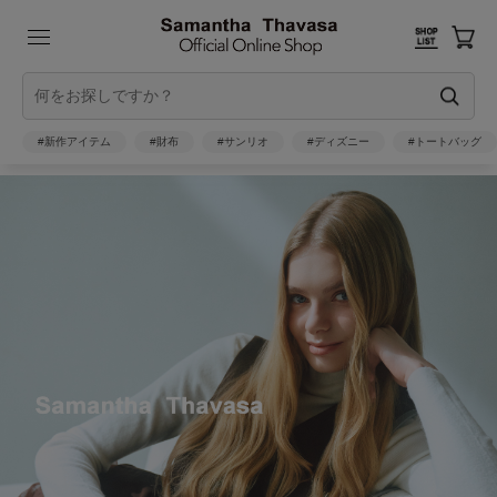
#新作アイテム
#財布
#サンリオ
#ディズニー
#トートバッグ