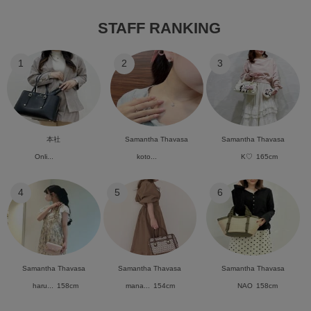
STAFF RANKING
1
2
3
本社
Samantha Thavasa
Samantha Thavasa
Onli...
koto...
K♡
165cm
4
5
6
Samantha Thavasa
Samantha Thavasa
Samantha Thavasa
haru...
158cm
mana...
154cm
NAO
158cm