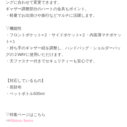
ングに合わせて変更できます。
ギャザー調整部分のハートの金具もポイント。
・軽量でお出掛けや旅行などマルチに活躍します。
▽機能性
・フロントポケット×２・サイドポケット×２・内装薄マチポケッ
ト×１
・持ち手のギャザー紐を調整し、ハンドバッグ・ショルダーバッ
グの２WAYに使用いただけます。
・天ファスナー付きでセキュリティーも安心です。
【対応しているもの】
・長財布
・ペットボトル500ml
▽特集ページはこちら
⇒
Ribbon ltems