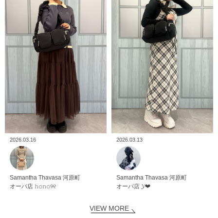
2026.03.16
2026.03.13
Samantha Thavasa
河原町
Samantha Thavasa
河原町
オーパ店
𝚑𝚘𝚗𝚘୨୧
オーパ店
𝓨‪‪❤︎‬
VIEW MORE