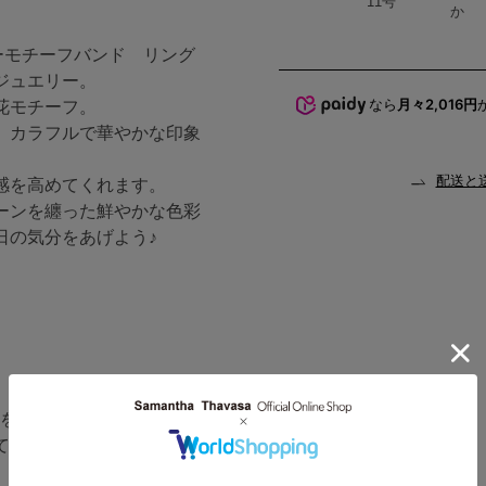
ハート
商品在庫
11号
か
フラワーモチーフバンド リング
ジュエリー。
なら
月々2,016円
花モチーフ。
、カラフルで華やかな印象
配送と
感を高めてくれます。
ーンを纏った鮮やかな色彩
日の気分をあげよう♪
改定をさせて頂きます。
て、旧価格の商品タグが混