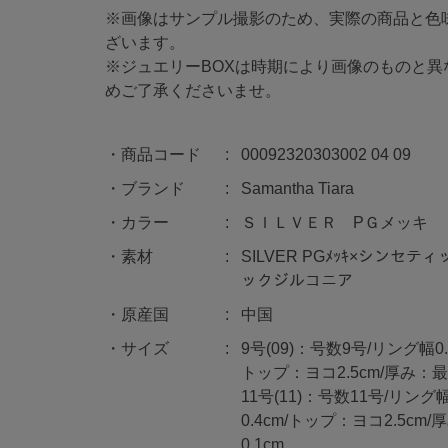
※画像はサンプル撮影のため、実際の商品と色
ざいます。
※ジュエリーBOXは時期により画像のものと異
めご了承くださいませ。
商品コード
00092320303002 04 09
ブランド
Samantha Tiara
カラー
ＳＩＬＶＥＲ PＧメッキ
素材
SILVER PGﾒｯｷ×シンセ
ックジルコニア
原産国
中国
サイズ
9号(09)：号数9号/リング幅0.
トップ：ヨコ2.5cm/厚み：最大
11号(11)：号数11号/リング
0.4cm/トップ：ヨコ2.5cm
0.1cm