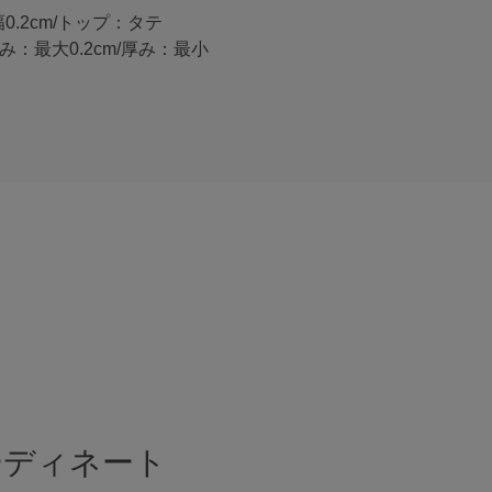
幅0.2cm/トップ：タテ
/厚み：最大0.2cm/厚み：最小
ーディネート