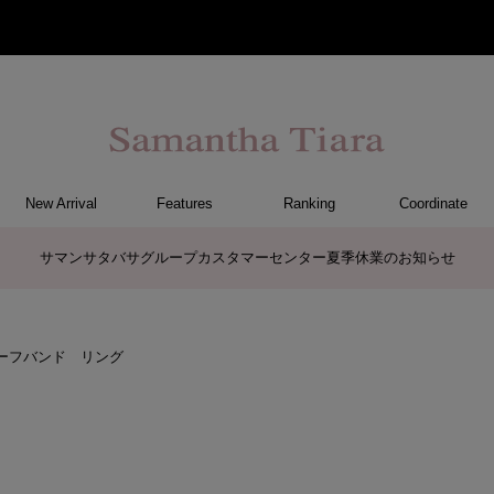
New Arrival
Features
Ranking
Coordinate
ET
CE
GS
FF
CE
ER
TCH
G
リング
ピンキーリング
ペアリング
ネックレス
ペアネックレス
ピアス
イヤリング
イヤーカフ
ブレスレット
リング
ブレスレット
イヤーカフ
その他
イヤリング
ピアス
ネックレス
時計
サマンサタバサグループカスタマーセンター夏季休業のお知らせ
ーフバンド リング