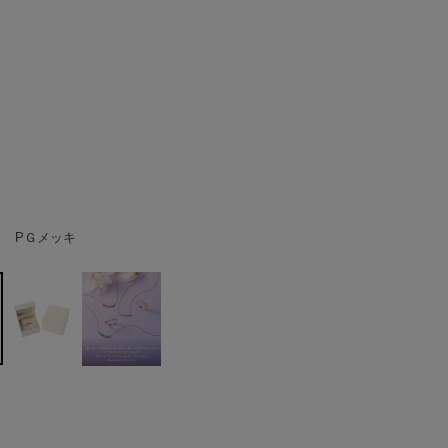
 PＧメッキ