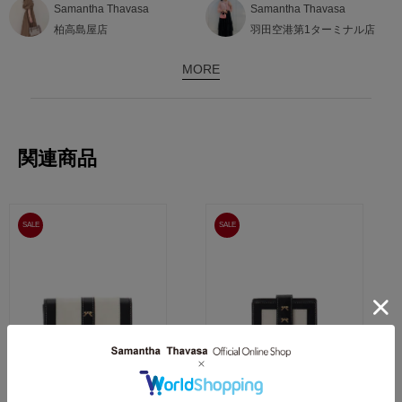
Samantha Thavasa
Samantha Thavasa
柏高島屋店
羽田空港第1ターミナル店
MORE
関連商品
SALE
SALE
Samantha Thavasa Petit Choice
Samantha Thavasa Petit Choice