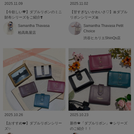
2025.11.09
2025.11.02
【今欲しい🧡】ダブルリボンのミニ
【甘すぎないかわいさ♡】🎀ダブル
財布シリーズをご紹介❣️
リボンシリーズ🎀
Samantha Thavasa
Samantha Thavasa Petit
Choice
柏高島屋店
渋谷ヒカリエShinQs店
2025.10.26
2025.10.23
【おすすめ❤️】ダブルリボンシリー
新作🍁「ダブルリボン」🍁シリーズ
ズ✨
のご紹介！！